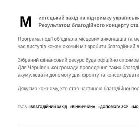
М
истецький захід на підтримку українськ
Результатом благодійного концерту став 
Програма події об’єднала місцевих виконавців та ме
час виступів кожен охочий міг зробити благодійний в
Зібраний фінансовий ресурс буде офіційно спрямов
Для Чернівецької громади проведення таких благод
акумулювати допомогу для фронту та консолідувати
Дякуємо кожному, хто став частиною благодійної поді
TAGS: #
БЛАГОДІЙНИЙ ЗАХІД
#
ВІННИЧЧИНА
#
ДОПОМОГА ЗСУ
#
МО