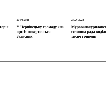
20.05.2025
24.06.2025
торія
У Чернівецьку громаду «на
Мурованокурилове
щиті» повертається
селищна рада виділ
Захисник
тисяч гривень