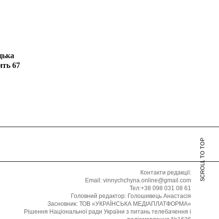
цька
ить 67
SCROLL TO TOP
Контакти редакції:
Email: vinnychchyna.online@gmail.com
Тел:+38 098 031 08 61
Головний редактор: Голошивець Анастасія
Засновник: ТОВ «УКРАЇНСЬКА МЕДІАПЛАТФОРМА»
Рішення Національної ради України з питань телебачення і