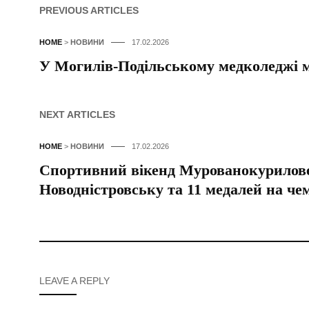
PREVIOUS ARTICLES
HOME
>
НОВИНИ
17.02.2026
У Могилів-Подільському медколеджі м
NEXT ARTICLES
HOME
>
НОВИНИ
17.02.2026
Спортивний вікенд Мурованокурилове
Новодністровську та 11 медалей на чем
LEAVE A REPLY