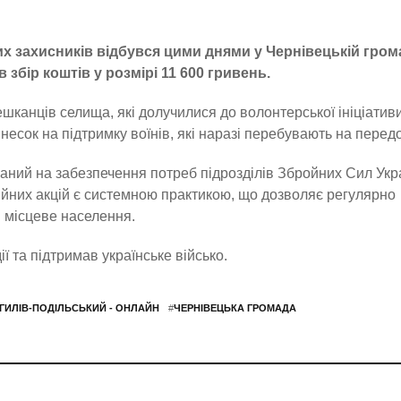
их захисників відбувся цими днями у Чернівецькій грома
збір коштів у розмірі 11 600 гривень.
шканців селища, які долучилися до волонтерської ініціативи
несок на підтримку воїнів, які наразі перебувають на передо
аний на забезпечення потреб підрозділів Збройних Сил Укр
ійних акцій є системною практикою, що дозволяє регулярно
 місцеве населення.
ї та підтримав українське військо.
ГИЛІВ-ПОДІЛЬСЬКИЙ - ОНЛАЙН
#
ЧЕРНІВЕЦЬКА ГРОМАДА