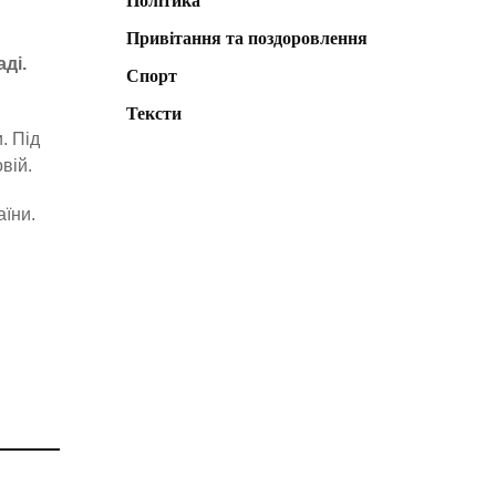
Політика
Привітання та поздоровлення
ді.
Спорт
Тексти
. Під
вій.
аїни.