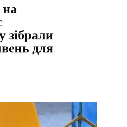
 на
с
у зібрали
ивень для