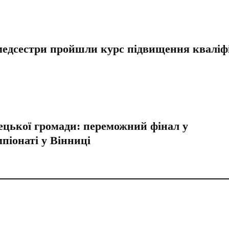
едсестри пройшли курс підвищення кваліфі
цької громади: переможний фінал у
піонаті у Вінниці