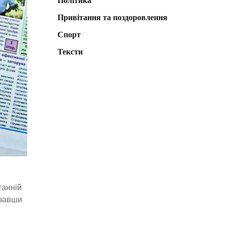
Політика
Привітання та поздоровлення
Спорт
Тексти
танній
азавши