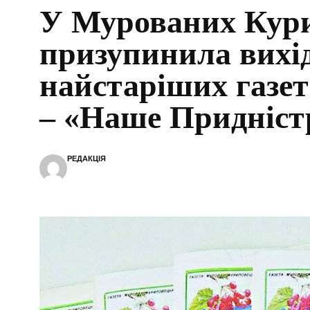
У Мурованих Кур
призупинила вихід
найстаріших газе
– «Наше Придніст
РЕДАКЦІЯ