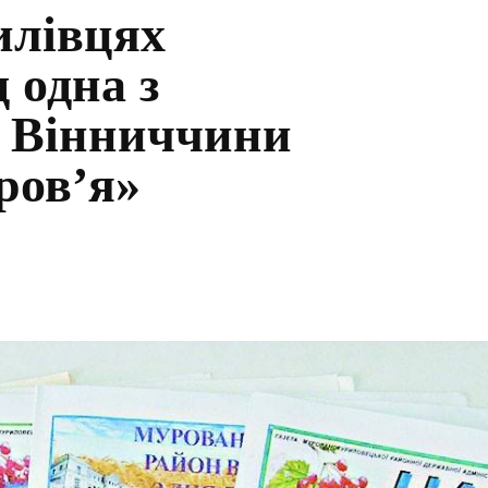
илівцях
 одна з
т Вінниччини
ров’я»