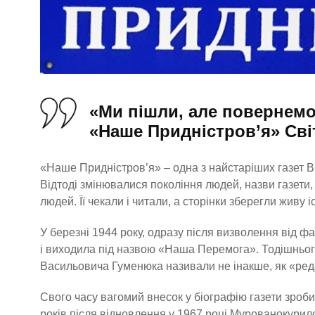
«Ми пішли, але повернемо
«Наше Придністров’я» Сві
«Наше Придністров’я» – одна з найстаріших газет 
Відтоді змінювалися покоління людей, назви газети,
людей. Її чекали і читали, а сторінки зберегли живу
У березні 1944 року, одразу після визволення від фаш
і виходила під назвою «Наша Перемога». Тодішнього
Васильовича Гуменюка називали не інакше, як «ре
Свого часу вагомий внесок у біографію газети зроби
років після відновлення у 1967 році Мурованокури