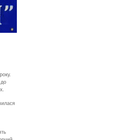
року.
 до
х.
овилася
ять
ворчий