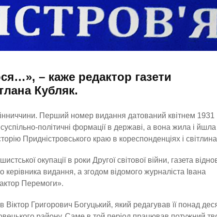
ся…», – каже редактор газети
тлана Кубляк.
Вінниччини. Перший номер видання датований квітнем 1931 
 суспільно-політичні формації в державі, а вона жила і йшла
 історію Придністровського краю в кореспонденціях і світлина
истської окупації в роки Другої світової війни, газета відн
 керівника видання, а згодом відомого журналіста Івана
дактор Перемоги».
в Віктор Григорович Богуцький, який редагував її понад дес
ловецького району. Саме в той період працював потужний т