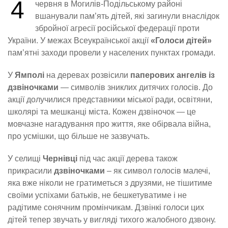
4
червня в Могилів-Подільському районі
вшанували пам’ять дітей, які загинули внаслідок
збройної агресії російської федерації проти
України. У межах Всеукраїнської акції
«Голоси дітей»
пам’ятні заходи провели у населених пунктах громади.
У
Ямполі
на деревах розвісили
паперових ангелів із
дзвіночками
— символів зниклих дитячих голосів. До
акції долучилися представники міської ради, освітяни,
школярі та мешканці міста. Кожен дзвіночок — це
мовчазне нагадування про життя, яке обірвала війна,
про усмішки, що більше не зазвучать.
У селищі
Чернівці
під час акції дерева також
прикрасили
дзвіночками
– як символ голосів малечі,
яка вже ніколи не гратиметься з друзями, не тішитиме
своїми успіхами батьків, не бешкетуватиме і не
радітиме сонячним промінчикам. Дзвінкі голоси цих
дітей тепер звучать у вигляді тихого жалобного дзвону.