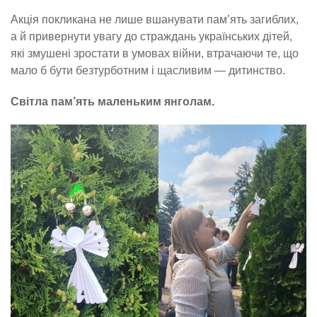
Акція покликана не лише вшанувати пам’ять загиблих,
а й привернути увагу до страждань українських дітей,
які змушені зростати в умовах війни, втрачаючи те, що
мало б бути безтурботним і щасливим — дитинство.
Світла пам’ять маленьким янголам.