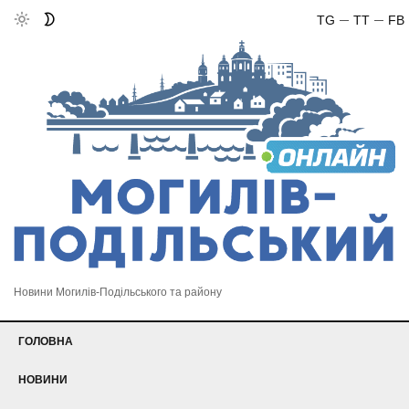
TG
TT
FB
Новини Могилів-Подільського та району
ГОЛОВНА
НОВИНИ