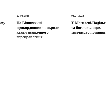
12.03.2026
06.07.2026
ому
На Вінниччині
У Могилеві-Поділь
прикордонники викрили
та його околицях
канал незаконного
тимчасово припиня
переправлення