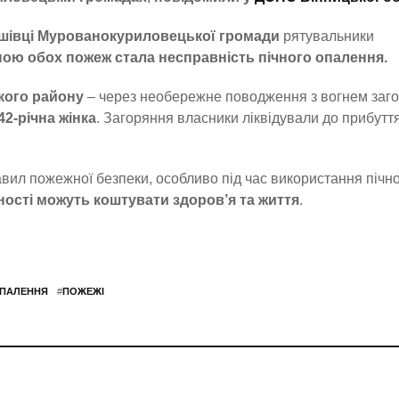
ишівці Мурованокуриловецької громади
рятувальники
ою обох пожеж стала несправність пічного опалення.
кого району
– через необережне поводження з вогнем заго
2-річна жінка
. Загоряння власники ліквідували до прибутт
вил пожежної безпеки, особливо під час використання пічн
ності можуть коштувати здоров’я та життя
.
ОПАЛЕННЯ
#
ПОЖЕЖІ