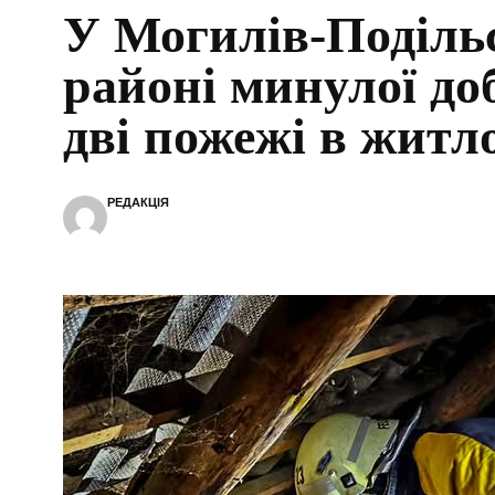
У Могилів-Поділь
районі минулої до
дві пожежі в житл
РЕДАКЦІЯ