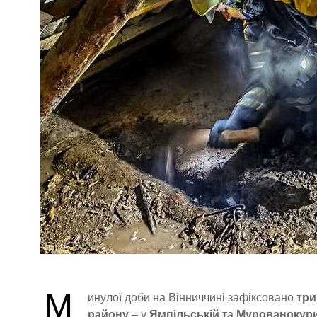
М
инулої доби на Вінниччині зафіксовано
три
району
– у
Ямпільській
та
Мурованокури