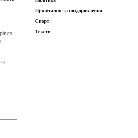
Політика
Привітання та поздоровлення
Спорт
Тексти
рівся
я
ого