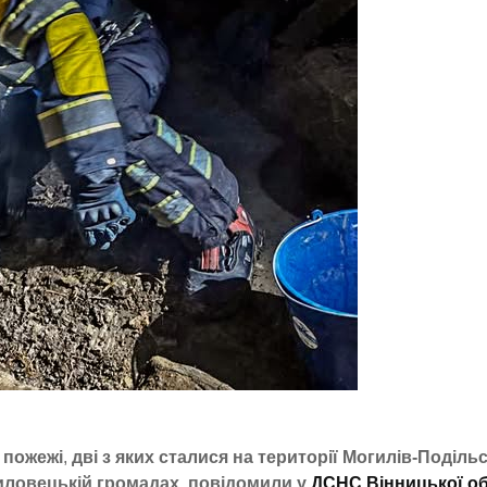
 пожежі
,
дві з яких сталися на території Могилів-Поділь
ловецькій громадах
,
повідомили у
ДСНС Вінницької об