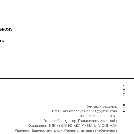
ському
ть
SCROLL TO TOP
Контакти редакції:
Email: vinnychchyna.online@gmail.com
Тел:+38 098 031 08 61
Головний редактор: Голошивець Анастасія
Засновник: ТОВ «УКРАЇНСЬКА МЕДІАПЛАТФОРМА»
Рішення Національної ради України з питань телебачення і