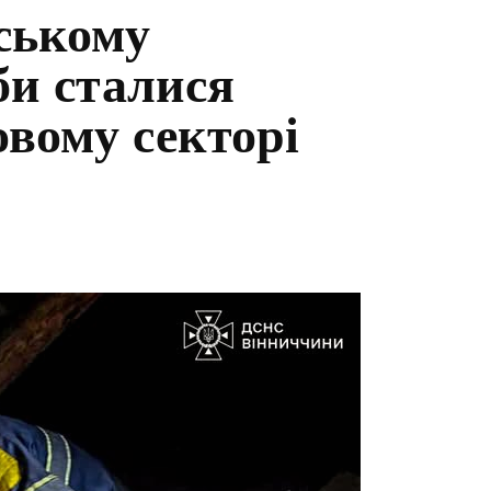
ському
би сталися
овому секторі