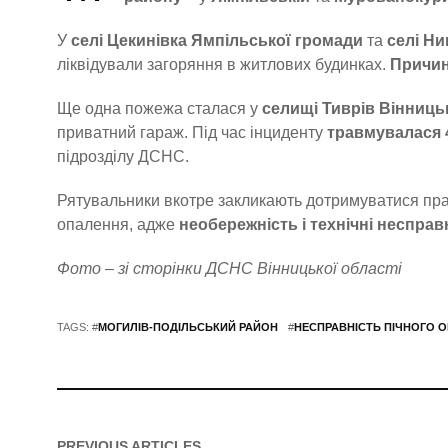
У
селі Цекинівка Ямпільської громади
та
селі Н
ліквідували загоряння в житлових будинках.
Причин
Ще одна пожежа сталася у
селищі Тиврів Вінниць
приватний гараж. Під час інциденту
травмувалася 4
підрозділу ДСНС.
Рятувальники вкотре закликають дотримуватися пра
опалення, адже
необережність і технічні несправ
Фото – зі сторінки ДСНС Вінницької області
TAGS: #
МОГИЛІВ-ПОДІЛЬСЬКИЙ РАЙОН
#
НЕСПРАВНІСТЬ ПІЧНОГО 
PREVIOUS ARTICLES