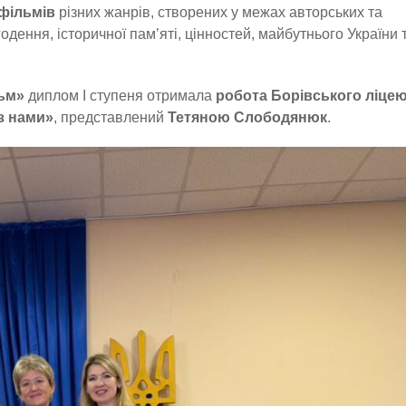
фільмів
різних жанрів, створених у межах авторських та
дення, історичної пам’яті, цінностей, майбутнього України 
ьм»
диплом І ступеня отримала
робота Борівського ліце
з нами»
, представлений
Тетяною Слободянюк
.