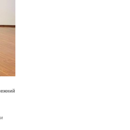
алежний
ли