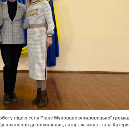
оботу ліцею села Рівне Мурованокуриловецької грома
Від покоління до покоління»
, авторкою якого стала
Катери