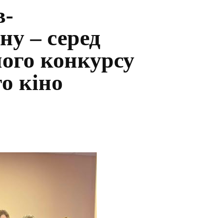
в-
ну – серед
ого конкурсу
о кіно