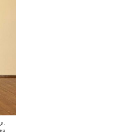
ди
.
на