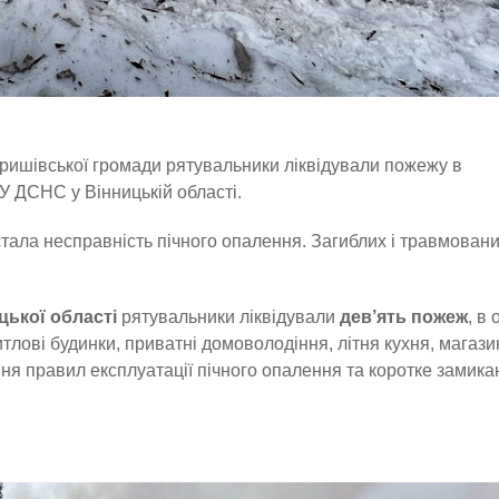
 Яришівської громади рятувальники ліквідували пожежу в
У ДСНС у Вінницькій області.
ала несправність пічного опалення. Загиблих і травмован
цької області
рятувальники ліквідували
дев’ять пожеж
, в 
тлові будинки, приватні домоволодіння, літня кухня, магази
 правил експлуатації пічного опалення та коротке замика