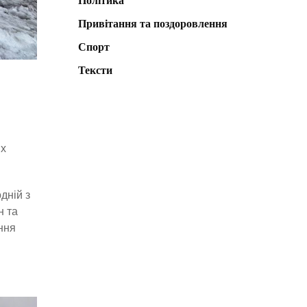
Політика
Привітання та поздоровлення
Спорт
Тексти
их
одній з
н та
ння