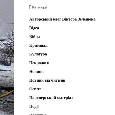
Категорії
Авторський блог Віктора Зеленюка
Відео
Війна
Кримінал
Культура
Некрологи
Новини
Новини від читачів
Освіта
Партнерський матеріал
Події