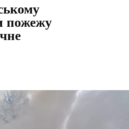
ському
и пожежу
ічне