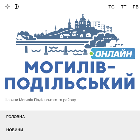
TG
TT
FB
Новини Могилів-Подільського та району
ГОЛОВНА
НОВИНИ