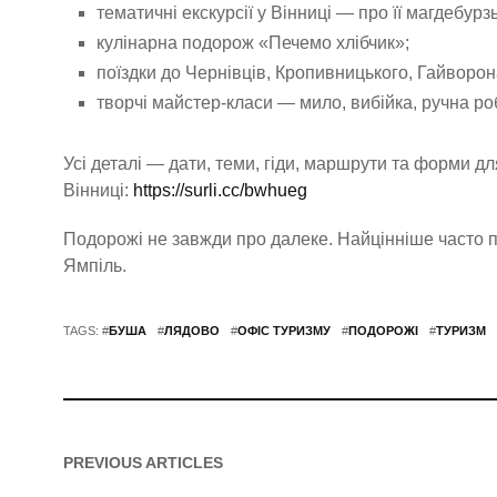
тематичні екскурсії у Вінниці — про її магдебурз
кулінарна подорож «Печемо хлібчик»;
поїздки до Чернівців, Кропивницького, Гайворо
творчі майстер-класи — мило, вибійка, ручна ро
Усі деталі — дати, теми, гіди, маршрути та форми дл
Вінниці:
https://surli.cc/bwhueg
Подорожі не завжди про далеке. Найцінніше часто п
Ямпіль.
TAGS: #
БУША
#
ЛЯДОВО
#
ОФІС ТУРИЗМУ
#
ПОДОРОЖІ
#
ТУРИЗМ
PREVIOUS ARTICLES