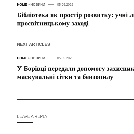
HOME
>
НОВИНИ
05.05.2025
Бібліотека як простір розвитку: учні
просвітницькому заході
NEXT ARTICLES
HOME
>
НОВИНИ
05.05.2025
У Борівці передали допомогу захисник
маскувальні сітки та бензопилу
LEAVE A REPLY