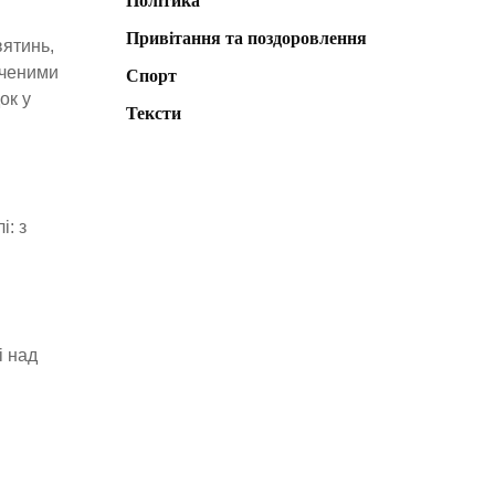
Політика
Привітання та поздоровлення
вятинь,
дченими
Спорт
ок у
Тексти
і: з
і над