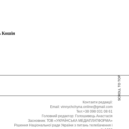
ь Кошін
SCROLL TO TOP
Контакти редакції:
Email: vinnychchyna.online@gmail.com
Тел:+38 098 031 08 61
Головний редактор: Голошивець Анастасія
Засновник: ТОВ «УКРАЇНСЬКА МЕДІАПЛАТФОРМА»
Рішення Національної ради України з питань телебачення і