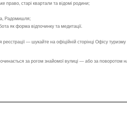
ьке право, старі квартали та відомі родини;
на, Радомишля;
бота як форма відпочинку та медитації.
я реєстрації — шукайте на офіційній сторінці Офісу туризму
очинається за рогом знайомої вулиці — або за поворотом н