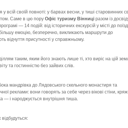
 у всій своїй повноті: у барвах весни, у тиші старовинних с
птом. Саме в цю пору
Офіс туризму Вінниці
разом із досві
ограмі — 14 подій: від історичних екскурсій у місті до поїзд
айбільшу емоцію, безперечно, викликають маршрути до
ть відчуття присутності у справжньому.
лям таким, яким його знають лише ті, хто виріс на цій земл
ту та гостинністю без зайвих слів.
ока мандрівка до Лядовського скельного монастиря та
ної реклами: вони говорять за себе через вікові стіни, кряж
мка — і народжується внутрішня тиша.
 відбудуться: