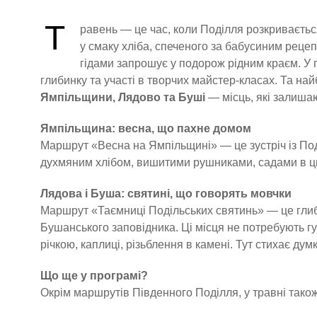
Т
равень — це час, коли Поділля розкривається
у смаку хліба, спеченого за бабусиним реце
гідами запрошує у подорож рідним краєм. У пр
глибинку та участі в творчих майстер-класах. Та н
Ямпільщини, Лядово та Буші
— місць, які залишаю
Ямпільщина: весна, що пахне домом
Маршрут «Весна на Ямпільщині» — це зустріч із Поділ
духмяним хлібом, вишитими рушниками, садами в цві
Лядова і Буша: святині, що говорять мовчки
Маршрут «Таємниці Подільських святинь» — це глиб
Бушанського заповідника. Ці місця не потребують гуч
річкою, каплиці, різьблення в камені. Тут стихає ду
Що ще у програмі?
Окрім маршрутів Південного Поділля, у травні також