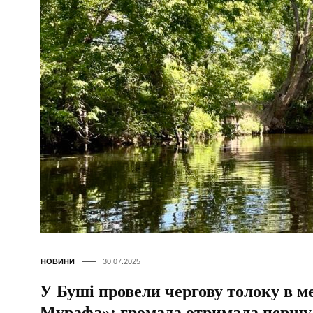
НОВИНИ
30.07.2025
У Буші провели чергову толоку в м
Мурафа»: громада отримала першу