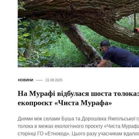
НОВИНИ
22.08.2025
На Мурафі відбулася шоста толока:
екопроєкт «Чиста Мурафа»
Днями між селами Буша та Дорошівка Ямпільської 
толока в межах екологічного проєкту «Чиста Мураф
сторінці ГО «Етнокод». Цього разу учасникам вдало