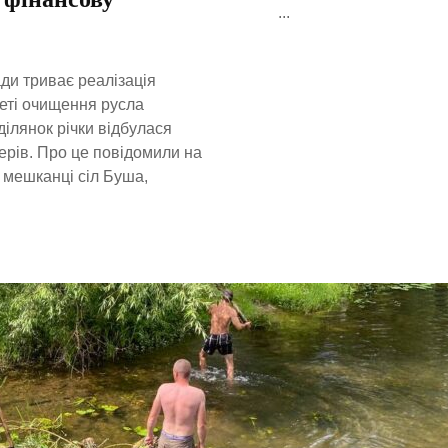
...
ди триває реалізація
меті очищення русла
ділянок річки відбулася
терів. Про це повідомили на
 мешканці сіл Буша,