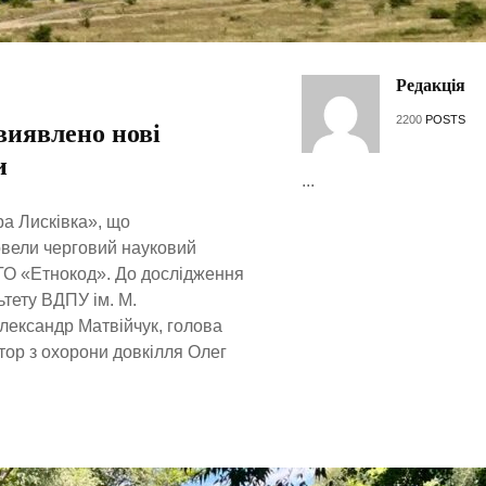
Редакція
2200
POSTS
виявлено нові
и
...
а Лисківка», що
овели черговий науковий
 ГО «Етнокод». До дослідження
тету ВДПУ ім. М.
Олександр Матвійчук, голова
тор з охорони довкілля Олег