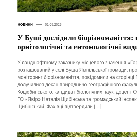
НОВИНИ
01.08.2025
У Буші дослідили біорізноманіття: 
орнітологічні та ентомологічні вид
У ландшафтному заказнику місцевого значення «Гор
розташований у селі Буша Ямпільської громади, пр
моніторинг біорізноманіття, повідомили на сторінці
долучилися декан природничо-географічного факуль
Коцюбинського, кандидат біологічних наук, доцент 
ГО «Явір» Наталія Щибінська та громадський інспек
Щибінський. Фахівці підтвердили […]