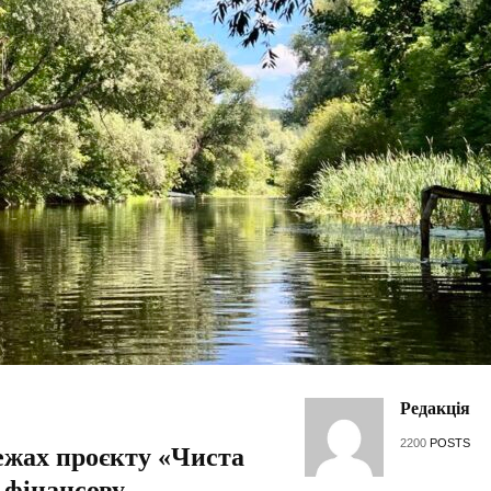
Редакція
2200
POSTS
ежах проєкту «Чиста
 фінансову