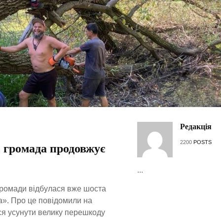
Редакція
2200
POSTS
 громада продовжує
...
громади відбулася вже шоста
а». Про це повідомили на
ся усунути велику перешкоду