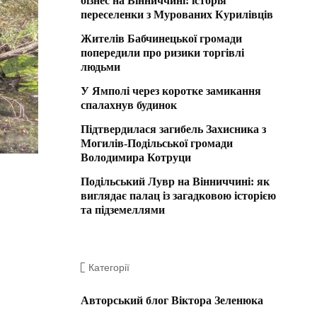
бізнес на Вінниччині: історія
переселенки з Мурованих Курилівців
Жителів Бабчинецької громади
попередили про ризики торгівлі
людьми
У Ямполі через коротке замикання
спалахнув будинок
Підтвердилася загибель Захисника з
Могилів-Подільської громади
Володимира Котруци
Подільський Лувр на Вінниччині: як
виглядає палац із загадковою історією
та підземеллями
Категорії
Авторський блог Віктора Зеленюка