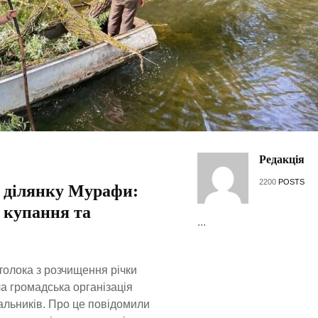
Редакція
2200
POSTS
 ділянку Мурафи:
я купання та
...
толока з розчищення річки
а громадська організація
альників. Про це повідомили