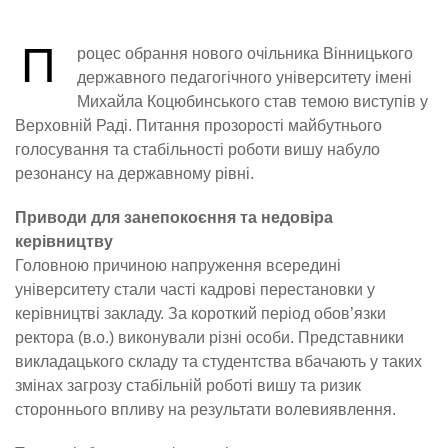
П
роцес обрання нового очільника Вінницького
державного педагогічного університету імені
Михайла Коцюбинського став темою виступів у
Верховній Раді. Питання прозорості майбутнього
голосування та стабільності роботи вишу набуло
резонансу на державному рівні.
Приводи для занепокоєння та недовіра
керівництву
Головною причиною напруження всередині
університету стали часті кадрові перестановки у
керівництві закладу. За короткий період обов’язки
ректора (в.о.) виконували різні особи. Представники
викладацького складу та студентства вбачають у таких
змінах загрозу стабільній роботі вишу та ризик
стороннього впливу на результати волевиявлення.