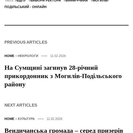
TAGS: #
ВДПУ
#
ВИБОРИ РЕКТОРА
#
ВІННИЧЧИНА
#
МОГИЛІВ-
ПОДІЛЬСЬКИЙ - ОНЛАЙН
PREVIOUS ARTICLES
HOME
>
НЕКРОЛОГИ
11.02.2026
На Сумщині загинув 28-річний
прикордонник з Могилів-Подільського
району
NEXT ARTICLES
HOME
>
КУЛЬТУРА
11.02.2026
Вендичанська громада – серед призерів