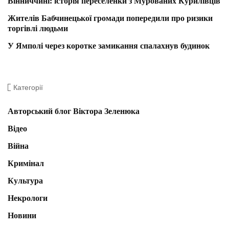
Вінниччині: історія переселенки з Мурованих Курилівців
Жителів Бабчинецької громади попередили про ризики
торгівлі людьми
У Ямполі через коротке замикання спалахнув будинок
Категорії
Авторський блог Віктора Зеленюка
Відео
Війна
Кримінал
Культура
Некрологи
Новини