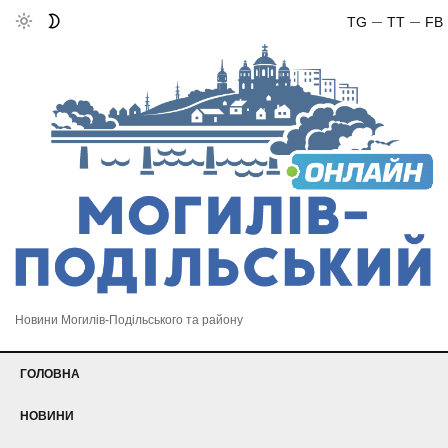
TG
TT
FB
Новини Могилів-Подільського та району
ГОЛОВНА
НОВИНИ