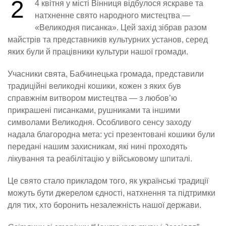
2
4 квітня у місті Вінниця відбулося яскраве та
натхненне свято народного мистецтва —
«Великодня писанка». Цей захід зібрав разом
майстрів та представників культурних установ, серед
яких були й працівники культури нашої громади.
Учасники свята, Бабчинецька громада, представили
традиційні великодні кошики, кожен з яких був
справжнім витвором мистецтва — з любов’ю
прикрашені писанками, рушниками та іншими
символами Великодня. Особливого сенсу заходу
надала благородна мета: усі презентовані кошики були
передані нашим захисникам, які нині проходять
лікування та реабілітацію у військовому шпиталі.
Це свято стало прикладом того, як українські традиції
можуть бути джерелом єдності, натхнення та підтримки
для тих, хто боронить незалежність нашої держави.