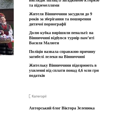
виглядає палац із загадковою історією
та підземеллями
Жителя Вінниччини засудили до 9
років за зберігання та поширення
дитячої порнографії
Долю кубка вирішили пенальті: на
Вінниччині відбувся турнір пам’яті
Василя Малюти
Поліція назвала справжню причину
загибелі лелеки на Вінниччині
Жительку Вінниччини підозрюють в
ухиленні від сплати понад 4,6 млн грн
податків
Категорії
Авторський блог Віктора Зеленюка