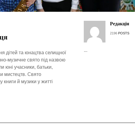
Редакція
2196
POSTS
рця
...
ння дітей та юнацтва селищної
чно-музичне свято під назвою
ли юні учасники, батьки,
и мистецтв. Свято
у книги й музики у житті