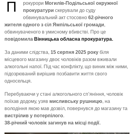
П
рокурори
Могилів-Подільської окружної
прокуратури
скерували до суду
обвинувальний акт стосовно
62-річного
жителя одного з сіл Ямпільської громади
,
обвинуваченого в умисному вбивстві. Про це
повідомила
Вінницька обласна прокуратура.
За даними слідства,
15 серпня 2025 року
біля
місцевого магазину двоє чоловіків разом вживали
алкогольні напої. Під час конфлікту, що виник між ними,
підозрюваний вирішив позбавити життя свого
односельця.
Перебуваючи у стані алкогольного сп’яніння, чоловік
поїхав додому, узяв
мисливську рушницю
, на
володіння якою мав дозвіл, повернувся до магазину та
вистрілив у потерпілого
.
38-річний чоловік загинув на місці події.