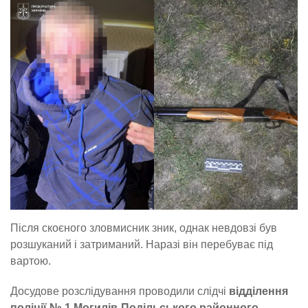
Після скоєного зловмисник зник, однак невдовзі був
розшуканий і затриманий. Наразі він перебуває під
вартою.
Досудове розслідування проводили слідчі
відділення
поліції № 1 Могилів-Подільського районного