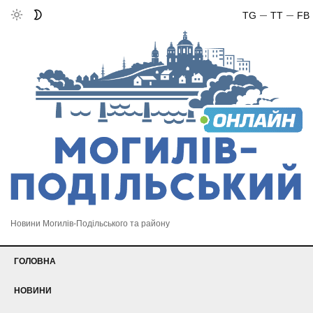
TG
TT
FB
Новини Могилів-Подільського та району
ГОЛОВНА
НОВИНИ