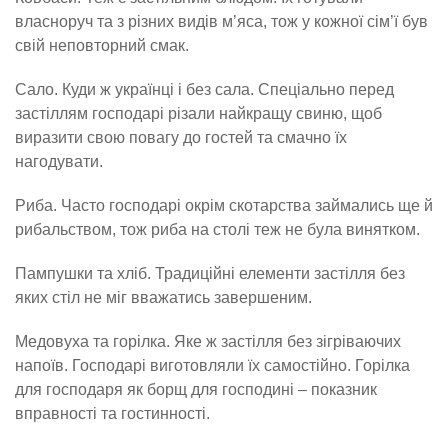
власноруч та з різних видів м’яса, тож у кожної сім’ї був
свій неповторний смак.
Сало. Куди ж українці і без сала. Спеціально перед
застіллям господарі різали найкращу свиню, щоб
виразити свою повагу до гостей та смачно їх
нагодувати.
Риба. Часто господарі окрім скотарства займались ще й
рибальством, тож риба на столі теж не була винятком.
Пампушки та хліб. Традиційні елементи застілля без
яких стіл не міг вважатись завершеним.
Медовуха та горілка. Яке ж застілля без зігріваючих
напоїв. Господарі виготовляли їх самостійно. Горілка
для господаря як борщ для господині – показник
вправності та гостинності.