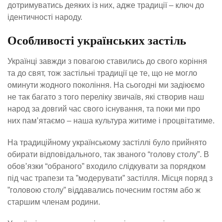
дотримуватись деяких із них, адже традиції – ключ до
ідентичності народу.
Особливості українських застіль
Українці завжди з повагою ставились до свого коріння
та до свят, тож застільні традиції це те, що не могло
оминути жодного покоління. На сьогодні ми задіюємо
не так багато з того переліку звичаїв, які створив наш
народ за довгий час свого існування, та поки ми про
них пам’ятаємо – наша культура житиме і процвітатиме.
На традиційному українському застіллі було прийнято
обирати відповідального, так званого “голову столу”. В
обов’язки “обраного” входило слідкувати за порядком
під час трапези та ”модерувати” застілля. Місця поряд з
”головою столу” віддавались почесним гостям або ж
старшим членам родини.