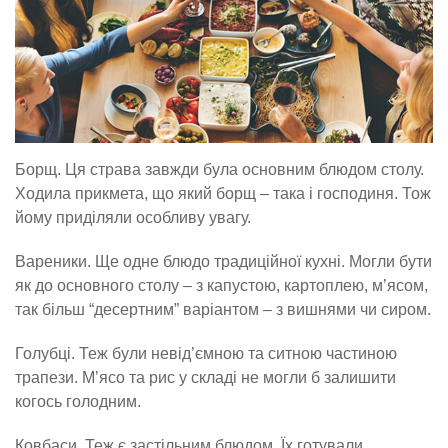
Борщ. Ця страва завжди була основним блюдом столу.
Ходила прикмета, що який борщ – така і господиня. Тож
йому приділяли особливу увагу.
Вареники. Ще одне блюдо традиційної кухні. Могли бути
як до основного столу – з капустою, картоплею, м’ясом,
так більш “десертним” варіантом – з вишнями чи сиром.
Голубці. Теж були невід’ємною та ситною частиною
трапези. М’ясо та рис у складі не могли б залишити
когось голодним.
Ковбаси. Теж є застільним блюдом. Їх готували