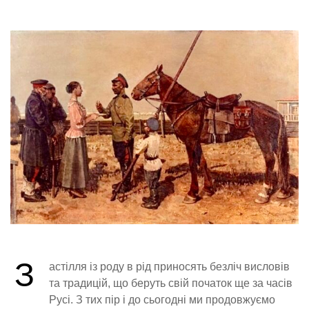
З
астілля із роду в рід приносять безліч висловів
та традицій, що беруть свій початок ще за часів
Русі. З тих пір і до сьогодні ми продовжуємо