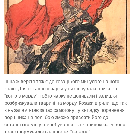
Інша ж версія тяжіє до козацького минулого нашого
краю. Для останньої чарки у них існувала приказка:
“коню в морду”, тобто чарку не допивали і залишки
розбризкували тварині на морду. Козаки вірили, що так
кінь запам’ятає запах самогону і у випадку поранення
вершника на полі бою зможе привезти його до
останнього місця перебування. Та з плином часу воно
трансформувалось в просте: “на коня”.