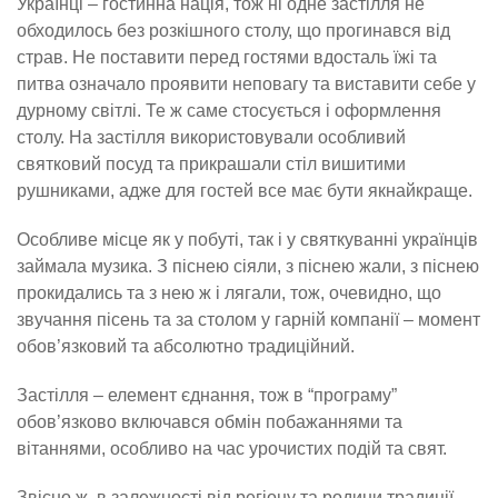
Українці – гостинна нація, тож ні одне застілля не
обходилось без розкішного столу, що прогинався від
страв. Не поставити перед гостями вдосталь їжі та
питва означало проявити неповагу та виставити себе у
дурному світлі. Те ж саме стосується і оформлення
столу. На застілля використовували особливий
святковий посуд та прикрашали стіл вишитими
рушниками, адже для гостей все має бути якнайкраще.
Особливе місце як у побуті, так і у святкуванні українців
займала музика. З піснею сіяли, з піснею жали, з піснею
прокидались та з нею ж і лягали, тож, очевидно, що
звучання пісень та за столом у гарній компанії – момент
обов’язковий та абсолютно традиційний.
Застілля – елемент єднання, тож в “програму”
обов’язково включався обмін побажаннями та
вітаннями, особливо на час урочистих подій та свят.
Звісно ж, в залежності від регіону та родини традиції