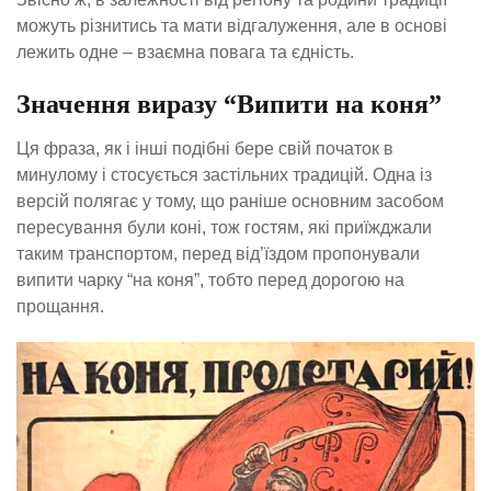
можуть різнитись та мати відгалуження, але в основі
лежить одне – взаємна повага та єдність.
Значення виразу “Випити на коня”
Ця фраза, як і інші подібні бере свій початок в
минулому і стосується застільних традицій. Одна із
версій полягає у тому, що раніше основним засобом
пересування були коні, тож гостям, які приїжджали
таким транспортом, перед від’їздом пропонували
випити чарку “на коня”, тобто перед дорогою на
прощання.