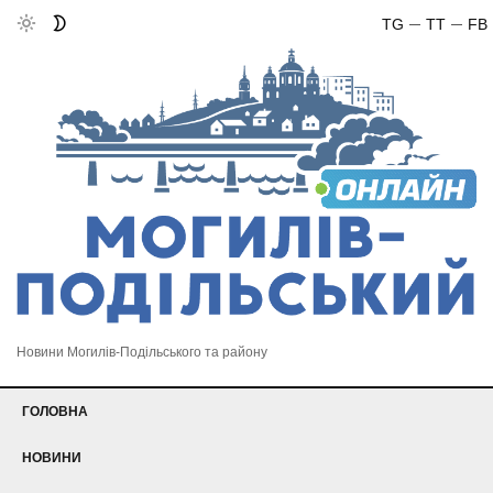
TG
TT
FB
Новини Могилів-Подільського та району
ГОЛОВНА
НОВИНИ