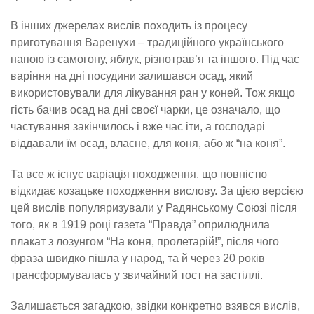
В інших джерелах вислів походить із процесу
приготування Варенухи – традиційного українського
напою із самогону, яблук, різнотрав’я та іншого. Під час
варіння на дні посудини залишався осад, який
використовували для лікування ран у коней. Тож якщо
гість бачив осад на дні своєї чарки, це означало, що
частування закінчилось і вже час іти, а господарі
віддавали їм осад, власне, для коня, або ж “на коня”.
Та все ж існує варіація походження, що повністю
відкидає козацьке походження вислову. За цією версією
цей вислів популяризували у Радянському Союзі після
того, як в 1919 році газета “Правда” оприлюднила
плакат з лозунгом “На коня, пролетарій!”, після чого
фраза швидко пішла у народ, та й через 20 років
трансформувалась у звичайний тост на застіллі.
Залишається загадкою, звідки конкретно взявся вислів,