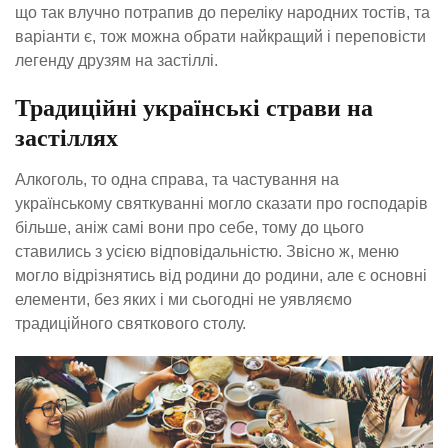
що так влучно потрапив до переліку народних тостів, та
варіанти є, тож можна обрати найкращий і переповісти
легенду друзям на застіллі.
Традиційні українські страви на
застіллях
Алкоголь, то одна справа, та частування на
українському святкуванні могло сказати про господарів
більше, аніж самі вони про себе, тому до цього
ставились з усією відповідальністю. Звісно ж, меню
могло відрізнятись від родини до родини, але є основні
елементи, без яких і ми сьогодні не уявляємо
традиційного святкового столу.