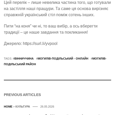
Цей перелік – лише невелика частина того, що готували
на застілля наші пращури. Та саме ця основа вирізняє
справжній український стіл поміж сотень інших.
Пити “на коня” чи ні, то ваш вибір, а ось вберегти
традиції – це наше завдання та покликання!
Джерело: https://surl.li/yvpool
TAGS: #
ВІННИЧЧИНА
#
МОГИЛІВ-ПОДІЛЬСЬКИЙ - ОНЛАЙН
#
МОГИЛІВ-
ПОДІЛЬСЬКИЙ РАЙОН
PREVIOUS ARTICLES
HOME
>
КУЛЬТУРА
26.05.2026