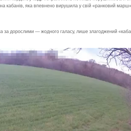
ина кабанів, яка впевнено вирушила у свій «ранковий марш»
ла за дорослими — жодного галасу, лише злагоджений «каб