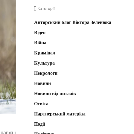
Категорії
Авторський блог Віктора Зеленюка
Відео
Війна
Кримінал
Культура
Некрологи
Новини
Новини від читачів
Освіта
Партнерський матеріал
Події
правжні