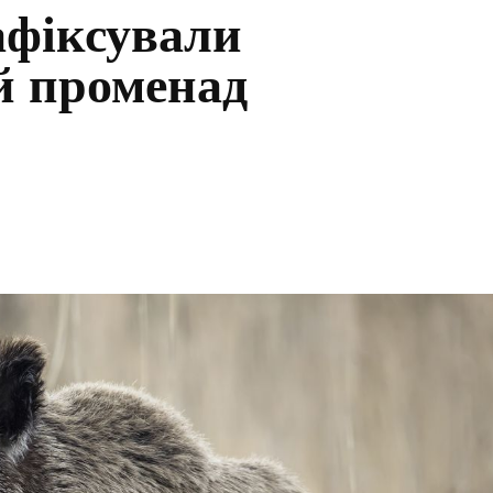
афіксували
й променад