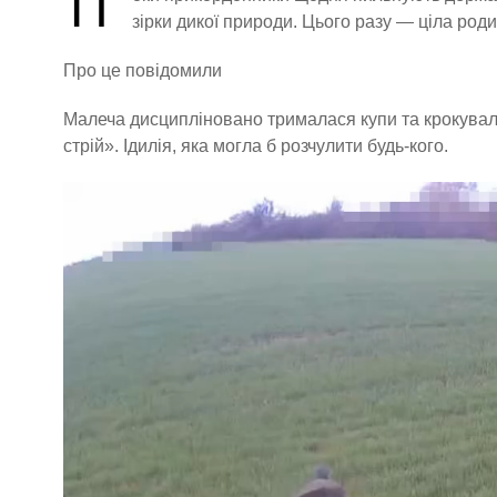
П
зірки дикої природи. Цього разу — ціла род
Про це повідомили
Малеча дисципліновано трималася купи та крокува
стрій». Ідилія, яка могла б розчулити будь-кого.