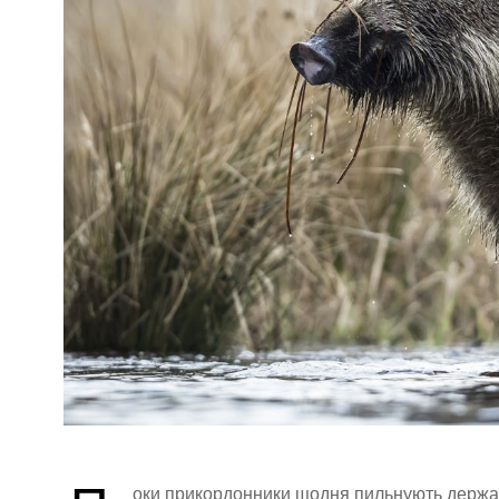
оки прикордонники щодня пильнують держав