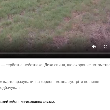
 — серйозна небезпека. Дика свиня, що охороняє потомство
 варто врахувати: на кордоні можна зустріти не лише
редбачувані.
СЬКИЙ РАЙОН
#
ПРИКОДОННА СЛУЖБА