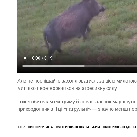
Але не поспішайте захоплюватися: за цією милотою
миттєво перетворюється на агресивну силу.
Тож любителям екстриму й «нелегальних маршрутів»
прикордонників. І ці «патрульні» — значно менш пе
TAGS: #
ВІННИЧЧИНА
#
МОГИЛІВ-ПОДІЛЬСЬКИЙ
#
МОГИЛІВ-ПОДІЛЬ