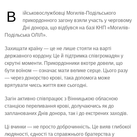
В
ійськовослужбовці Могилів-Подільського
прикордонного загону взяли участь у черговому
Дні донора, що відбувся на базі КНП «Могилів-
Подільська ОЛІЛ».
Захищати країну — це не лише стояти на варті
державного кордону. Це й підтримка співгромадян у
скрутні моменти. Прикордонники вкотре довели, що
бути воїном — означає мати велике серце. Цього разу
— через донорство крові, така допомога може
врятувати чиєсь життя вже сьогодні.
Загін активно співпрацює з Вінницькою обласною
станцією переливання крові, долучаючись як до
запланованих Днів донора, так і до екстрених заходів.
Ці вчинки — не просто доброчинність. Це вияв глибокої
людяності, єдності та справжнього братерства у