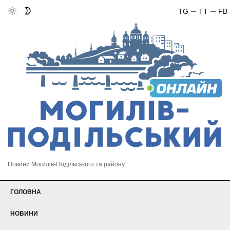
TG
TT
FB
Новини Могилів-Подільського та району
ГОЛОВНА
НОВИНИ