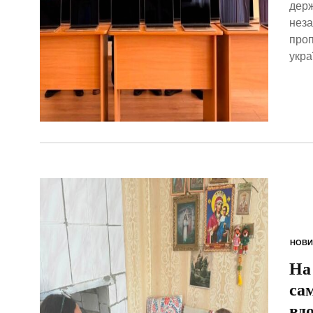
держ
неза
проп
укра
НОВИ
На
са
вд