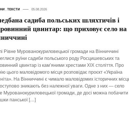
НИ
,
ТЕКСТИ
05.08.2026
недбана садиба польських шляхтичів і
аровинний цвинтар: що приховує село на
нниччині
лі Рівне Мурованокуриловецької громади на Вінниччині
еглися руїни садиби польського роду Росцишевських та
овинний цвинтар із кам’яними хрестами XIX століття. Про
рію цього маловідомого місця розповідає проєкт «Україна
гніта». На Вінниччині є чимало маловідомих історичних місц
поступово зникають без належної уваги. Одне з них — село
е Мурованокуриловецької громади, де досі можна побачити
шки панської […]