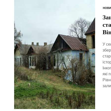
НОВИ
За
ст
Ві
У се
збер
стар
істо
Інко
які 
Рівн
зали