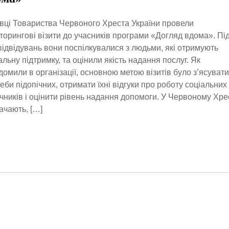
вці Товариства Червоного Хреста України провели
торингові візити до учасників програми «Догляд вдома». Пі
відвідувань вони поспілкувалися з людьми, які отримують
альну підтримку, та оцінили якість надання послуг. Як
домили в організації, основною метою візитів було з’ясувати
еби підопічних, отримати їхні відгуки про роботу соціальних
чників і оцінити рівень надання допомоги. У Червоному Хре
ачають, […]