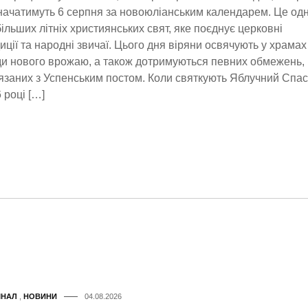
начатимуть 6 серпня за новоюліанським календарем. Це одн
ільших літніх християнських свят, яке поєднує церковні
иції та народні звичаї. Цього дня віряни освячують у храмах
и нового врожаю, а також дотримуються певних обмежень,
язаних з Успенським постом. Коли святкують Яблучний Спас
 році […]
ІНАЛ
,
НОВИНИ
04.08.2026