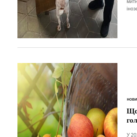
митн
іноз
НОВИ
Що
го
У 20