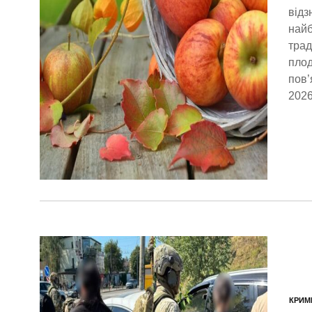
відз
найб
трад
плод
пов’
2026
КРИМ