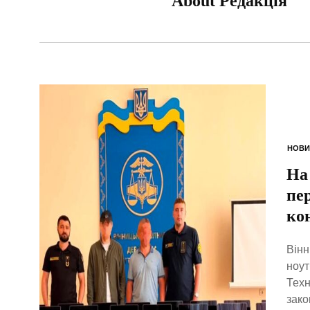
About Редакція
НОВИ
На
пе
ко
Вінн
ноут
Техн
зако