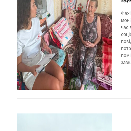
Фахі
моні
час 
соці
пові
потр
помі
зазн