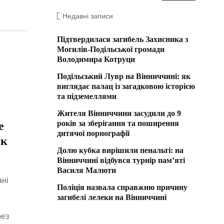
Недавні записи
Підтвердилася загибель Захисника з
Могилів-Подільської громади
Володимира Котруци
Подільський Лувр на Вінниччині: як
виглядає палац із загадковою історією
та підземеллями
Жителя Вінниччини засудили до 9
років за зберігання та поширення
e
дитячої порнографії
як
Долю кубка вирішили пенальті: на
Вінниччині відбувся турнір пам’яті
Василя Малюти
ані
Поліція назвала справжню причину
загибелі лелеки на Вінниччині
рез