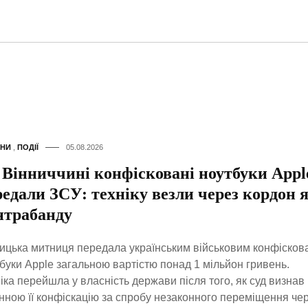
НИ
,
ПОДІЇ
05.08.2026
 Вінниччині конфісковані ноутбуки Appl
редали ЗСУ: техніку везли через кордон 
нтрабанду
ицька митниця передала українським військовим конфісков
буки Apple загальною вартістю понад 1 мільйон гривень.
іка перейшла у власність держави після того, як суд визнав
нною її конфіскацію за спробу незаконного переміщення че