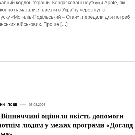
авний кордон України. Конфісковані ноутбуки Apple, які
конно намагалися ввезти в Україну через пункт
уску «Могилів-Подільський – Отач», передали для потреб
їнських військових. Про це […]
НИ
,
ПОДІЇ
05.08.2026
 Вінниччині оцінили якість допомоги
мотнім людям у межах програми «Догляд
ома»