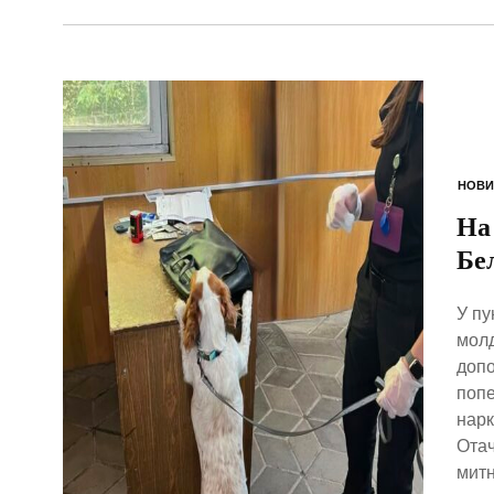
НОВИ
На
Бе
У пу
молд
допо
попе
нарк
Отач
митн