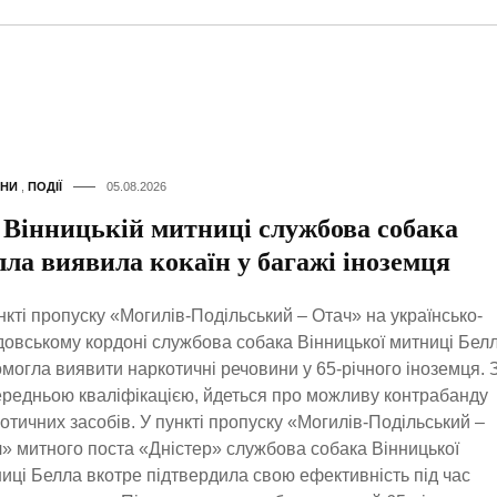
НИ
,
ПОДІЇ
05.08.2026
 Вінницькій митниці службова собака
лла виявила кокаїн у багажі іноземця
нкті пропуску «Могилів-Подільський – Отач» на українсько-
овському кордоні службова собака Вінницької митниці Бел
могла виявити наркотичні речовини у 65-річного іноземця. 
редньою кваліфікацією, йдеться про можливу контрабанду
отичних засобів. У пункті пропуску «Могилів-Подільський –
» митного поста «Дністер» службова собака Вінницької
иці Белла вкотре підтвердила свою ефективність під час