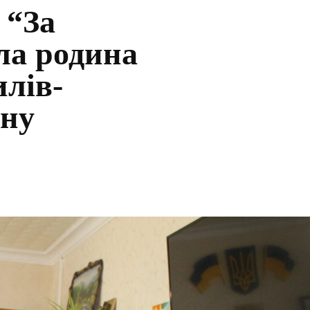
 “За
ла родина
илів-
ону