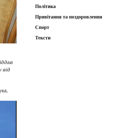
Політика
Привітання та поздоровлення
Спорт
Тексти
іддав
 від
ка.