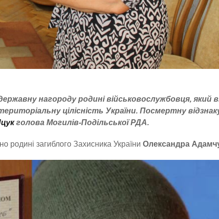
державну нагороду родині військовослужбовця, який в
територіальну цілісність України. Посмертну відзнаку
Яцук
голова Могилів-Подільської РДА.
ано родині загиблого Захисника України
Олександра Адамчу