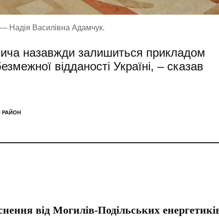
 — Надія Василівна Адамчук.
вича назавжди залишиться прикладом
езмежної відданості Україні, – сказав
 РАЙОН
снення від Могилів-Подільських енергетикі