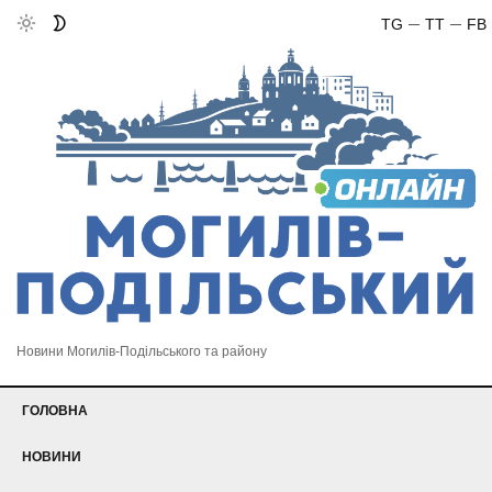
TG
TT
FB
Новини Могилів-Подільського та району
ГОЛОВНА
НОВИНИ