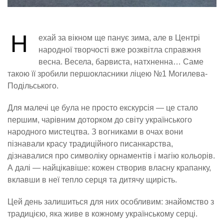
Н
ехай за вікном ще панує зима, але в Центрі
народної творчості вже розквітла справжня
весна. Весела, барвиста, натхненна… Саме
такою її зробили першокласники ліцею №1 Могилева-
Подільського.
Для малечі це була не просто екскурсія — це стало
першим, чарівним доторком до світу українського
народного мистецтва. З вогниками в очах вони
пізнавали красу традиційного писанкарства,
дізнавалися про символіку орнаментів і магію кольорів.
А далі — найцікавіше: кожен створив власну крапанку,
вклавши в неї тепло серця та дитячу щирість.
Цей день залишиться для них особливим: знайомство з
традицією, яка живе в кожному українському серці.