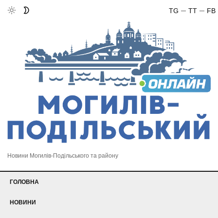
TG
TT
FB
Новини Могилів-Подільського та району
ГОЛОВНА
НОВИНИ