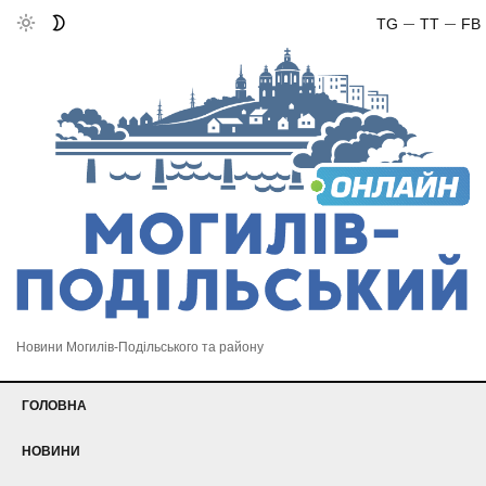
TG
TT
FB
Новини Могилів-Подільського та району
ГОЛОВНА
НОВИНИ