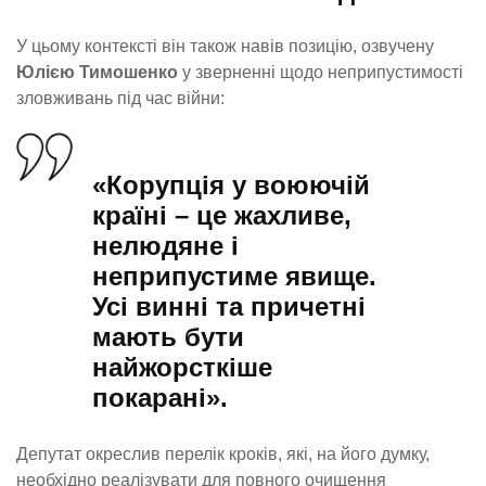
У цьому контексті він також навів позицію, озвучену
Юлією Тимошенко
у зверненні щодо неприпустимості
зловживань під час війни:
«Корупція у воюючій
країні – це жахливе,
нелюдяне і
неприпустиме явище.
Усі винні та причетні
мають бути
найжорсткіше
покарані».
Депутат окреслив перелік кроків, які, на його думку,
необхідно реалізувати для повного очищення