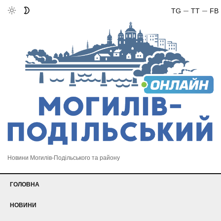
TG
TT
FB
Новини Могилів-Подільського та району
ГОЛОВНА
НОВИНИ