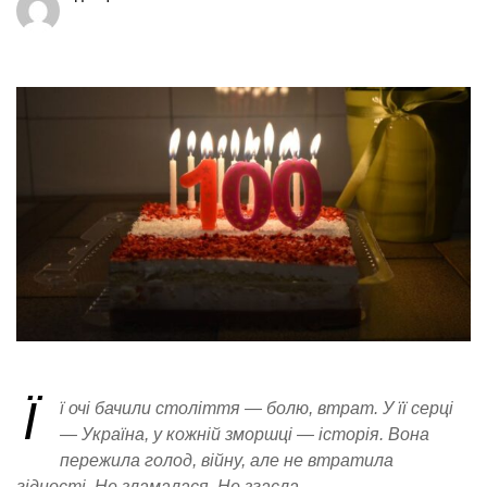
Ї
ї очі бачили століття — болю, втрат. У її серці
— Україна, у кожній зморшці — історія. Вона
пережила голод, війну, але не втратила
гідності. Не зламалася. Не згасла.