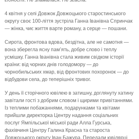
4 квітня у селі Довжок Довжоцького старостинського
округу своє 100-ліття зустріла Ганна Іванівна Спринчак
— жінка, чиє життя варте роману, а серце — пошани.
Сирота, фронтова вдова, бездітна, але не самотня —
вона зберегла ясну пам’ять, добре слово і теплу
усмішку. Ганна Іванівна стала живим свідком історії
країни: від чорних днів голодомору — до
чорнобильських хмар, від фронтових похоронок — до
відбудови села, до теперішніх тривог.
У день її сторічного ювілею в затишну, доглянуту хатину
завітали гості з добрим словом і щирими привітаннями.
Із теплими побажаннями, подарунками та квітами
прийшли директорка Центру надання соціальних
послуг Ямпільської міської ради Алла Гурська,
фахівчиня Центру Галина Красна та староста
Довжоцького округу Іван Бажура. Передали ювілярці