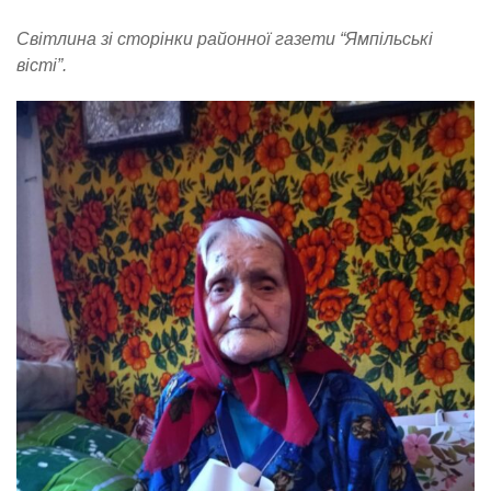
Світлина зі сторінки районної газети “Ямпільські
вісті”.