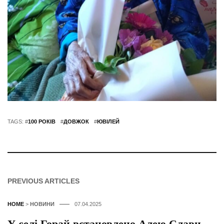
TAGS: #
100 РОКІВ
#
ДОВЖОК
#
ЮВІЛЕЙ
PREVIOUS ARTICLES
HOME
>
НОВИНИ
07.04.2025
У селі Горай встановлено Алею Слави