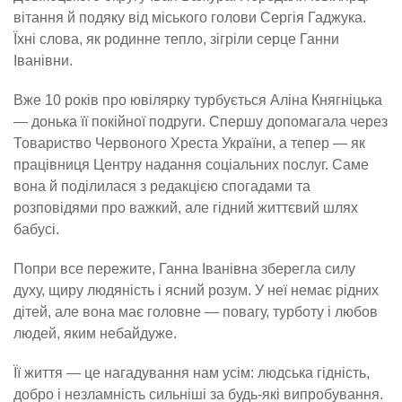
вітання й подяку від міського голови Сергія Гаджука.
Їхні слова, як родинне тепло, зігріли серце Ганни
Іванівни.
Вже 10 років про ювілярку турбується Аліна Княгніцька
— донька її покійної подруги. Спершу допомагала через
Товариство Червоного Хреста України, а тепер — як
працівниця Центру надання соціальних послуг. Саме
вона й поділилася з редакцією спогадами та
розповідями про важкий, але гідний життєвий шлях
бабусі.
Попри все пережите, Ганна Іванівна зберегла силу
духу, щиру людяність і ясний розум. У неї немає рідних
дітей, але вона має головне — повагу, турботу і любов
людей, яким небайдуже.
Її життя — це нагадування нам усім: людська гідність,
добро і незламність сильніші за будь-які випробування.