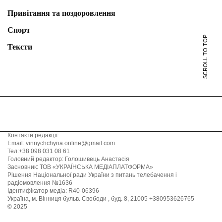
Привітання та поздоровлення
Спорт
SCROLL TO TOP
Тексти
Контакти редакції:
Email: vinnychchyna.online@gmail.com
Тел:+38 098 031 08 61
Головний редактор: Голошивець Анастасія
Засновник: ТОВ «УКРАЇНСЬКА МЕДІАПЛАТФОРМА»
Рішення Національної ради України з питань телебачення і
радіомовлення №1636
Ідентифікатор медіа: R40-06396
Україна, м. Вінниця бульв. Свободи , буд. 8, 21005 +380953626765
© 2025