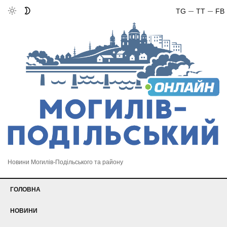
TG
TT
FB
Новини Могилів-Подільського та району
ГОЛОВНА
НОВИНИ