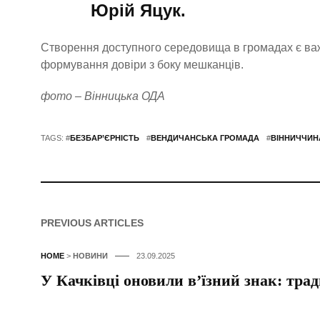
Юрій Яцук.
Створення доступного середовища в громадах є важ
формування довіри з боку мешканців.
фото – Вінницька ОДА
TAGS: #
БЕЗБАР’ЄРНІСТЬ
#
ВЕНДИЧАНСЬКА ГРОМАДА
#
ВІННИЧЧИН
PREVIOUS ARTICLES
HOME
>
НОВИНИ
23.09.2025
У Качківці оновили в’їзний знак: тради