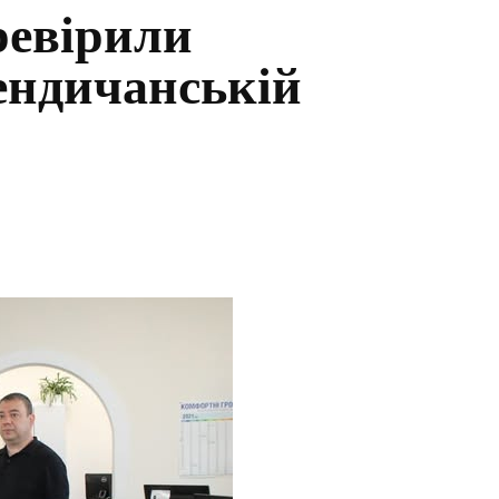
ревірили
Вендичанській