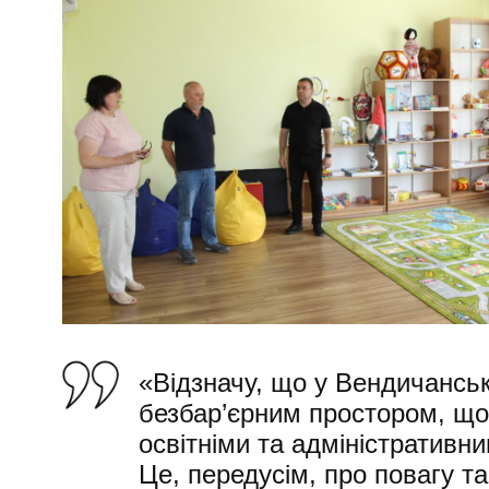
«Відзначу, що у Вендичансь
безбар’єрним простором, що
освітніми та адміністративн
Це, передусім, про повагу та