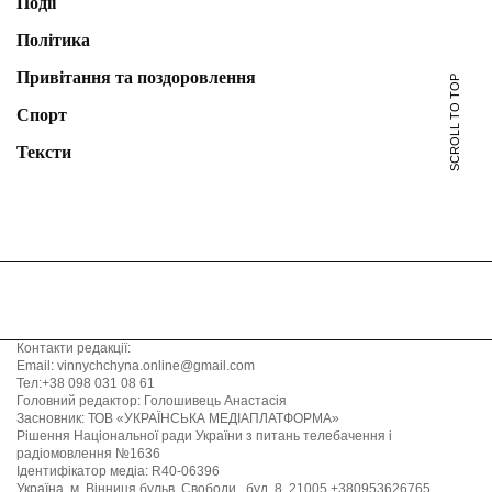
Події
Політика
Привітання та поздоровлення
SCROLL TO TOP
Спорт
Тексти
Контакти редакції:
Email: vinnychchyna.online@gmail.com
Тел:+38 098 031 08 61
Головний редактор: Голошивець Анастасія
Засновник: ТОВ «УКРАЇНСЬКА МЕДІАПЛАТФОРМА»
Рішення Національної ради України з питань телебачення і
радіомовлення №1636
Ідентифікатор медіа: R40-06396
Україна, м. Вінниця бульв. Свободи , буд. 8, 21005 +380953626765