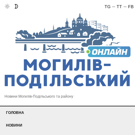
TG
TT
FB
Новини Могилів-Подільського та району
ГОЛОВНА
НОВИНИ