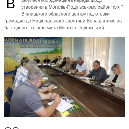
В
ідбулася координаційна нарада щодо
утворення в Могилів-Подільському районі філії
Вінницького обласного центру підготовки
громадян до Національного спротиву. Вона діятиме на
базі одного з ліцеїв міста Могилів-Подільський.