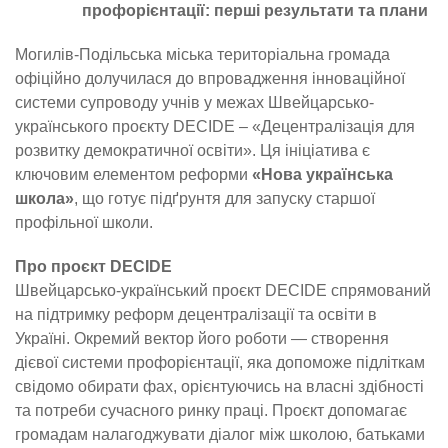
профорієнтації: перші результати та плани
Могилів-Подільська міська територіальна громада
офіційно долучилася до впровадження інноваційної
системи супроводу учнів у межах Швейцарсько-
українського проєкту DECIDE – «Децентралізація для
розвитку демократичної освіти». Ця ініціатива є
ключовим елементом реформи
«Нова українська
школа»
, що готує підґрунтя для запуску старшої
профільної школи.
Про проєкт DECIDE
Швейцарсько-український проєкт DECIDE спрямований
на підтримку реформ децентралізації та освіти в
Україні. Окремий вектор його роботи — створення
дієвої системи профорієнтації, яка допоможе підліткам
свідомо обирати фах, орієнтуючись на власні здібності
та потреби сучасного ринку праці. Проєкт допомагає
громадам налагоджувати діалог між школою, батьками