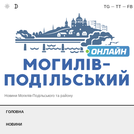
TG
TT
FB
Новини Могилів-Подільського та району
ГОЛОВНА
НОВИНИ