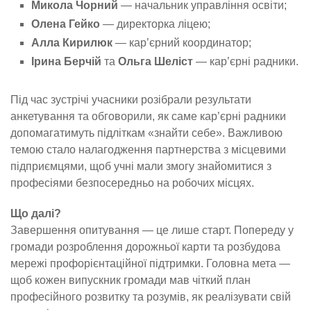
Микола Чорний
— начальник управління освіти;
Олена Гейко
— директорка ліцею;
Алла Кирилюк
— кар’єрний координатор;
Ірина Берчій
та
Ольга Шеліст
— кар’єрні радники.
Під час зустрічі учасники розібрали результати
анкетування та обговорили, як саме кар’єрні радники
допомагатимуть підліткам «знайти себе». Важливою
темою стало налагодження партнерства з місцевими
підприємцями, щоб учні мали змогу знайомитися з
професіями безпосередньо на робочих місцях.
Що далі?
Завершення опитування — це лише старт. Попереду у
громади розроблення дорожньої карти та розбудова
мережі профорієнтаційної підтримки. Головна мета —
щоб кожен випускник громади мав чіткий план
професійного розвитку та розумів, як реалізувати свій