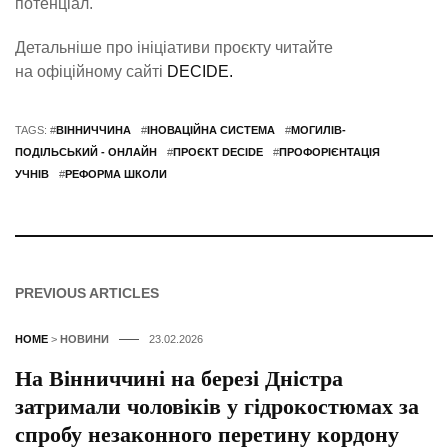
потенціал.
Детальніше про ініціативи проєкту читайте
на офіційному сайті
DECIDE.
TAGS: #
ВІННИЧЧИНА
#
ІНОВАЦІЙНА СИСТЕМА
#
МОГИЛІВ-
ПОДІЛЬСЬКИЙ - ОНЛАЙН
#
ПРОЄКТ DECIDE
#
ПРОФОРІЄНТАЦІЯ
УЧНІВ
#
РЕФОРМА ШКОЛИ
PREVIOUS ARTICLES
HOME
>
НОВИНИ
23.02.2026
На Вінниччині на березі Дністра
затримали чоловіків у гідрокостюмах за
спробу незаконного перетину кордону