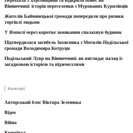
Переїхала з Херсонщини та відкрила бізнес на
Вінниччині: історія переселенки з Мурованих Курилівців
Жителів Бабчинецької громади попередили про ризики
торгівлі людьми
У Ямполі через коротке замикання спалахнув будинок
Підтвердилася загибель Захисника з Могилів-Подільської
громади Володимира Котруци
Подільський Лувр на Вінниччині: як виглядає палац із
загадковою історією та підземеллями
Категорії
Авторський блог Віктора Зеленюка
Відео
Війна
Кримінал