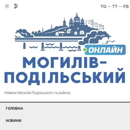
TG
TT
FB
Новини Могилів-Подільського та району
ГОЛОВНА
НОВИНИ