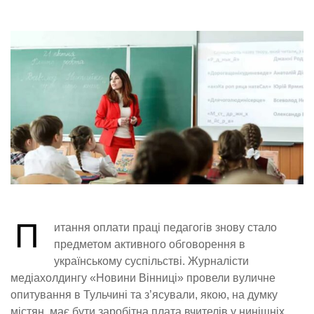
П
итання оплати праці педагогів знову стало
предметом активного обговорення в
українському суспільстві. Журналісти
медіахолдингу «Новини Вінниці» провели вуличне
опитування в Тульчині та з’ясували, якою, на думку
містян, має бути заробітна плата вчителів у нинішніх