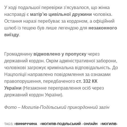
У ході подальшої перевірки з’ясувалося, що жінка
насправді є
матір’ю цивільної дружини
чоловіка.
Остання наразі перебуває за кордоном, а офіційний
шлюб із тещею був лише легендою для
незаконного
виїзду
.
Громадянину
відмовлено у пропуску
через
державний кордон. Окрім адміністративної заборони,
чоловікові загрожує кримінальна відповідальність. До
Нацполіції направлено повідомлення за ознаками
правопорушення, передбаченого
ст. 332 КК
України
(Незаконне переправлення осіб через
державний кордон України).
Фото – Могилів-Подільський прикордонний загін
TAGS: #
ВІННИЧЧИНА
#
МОГИЛІВ-ПОДІЛЬСЬКИЙ - ОНЛАЙН
#
МОГИЛІВ-