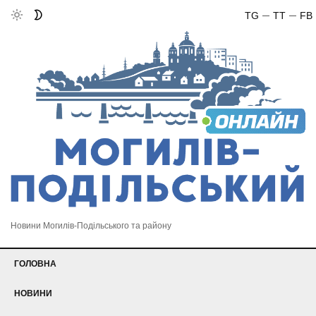
TG
TT
FB
Новини Могилів-Подільського та району
ГОЛОВНА
НОВИНИ