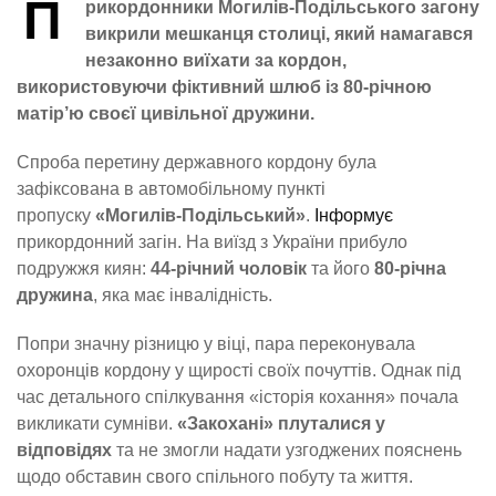
П
рикордонники Могилів-Подільського загону
викрили мешканця столиці, який намагався
незаконно виїхати за кордон,
використовуючи фіктивний шлюб із 80-річною
матір’ю своєї цивільної дружини.
Спроба перетину державного кордону була
зафіксована в автомобільному пункті
пропуску
«Могилів-Подільський»
.
Інформує
прикордонний загін. На виїзд з України прибуло
подружжя киян:
44-річний чоловік
та його
80-річна
дружина
, яка має інвалідність.
Попри значну різницю у віці, пара переконувала
охоронців кордону у щирості своїх почуттів. Однак під
час детального спілкування «історія кохання» почала
викликати сумніви.
«Закохані» плуталися у
відповідях
та не змогли надати узгоджених пояснень
щодо обставин свого спільного побуту та життя.