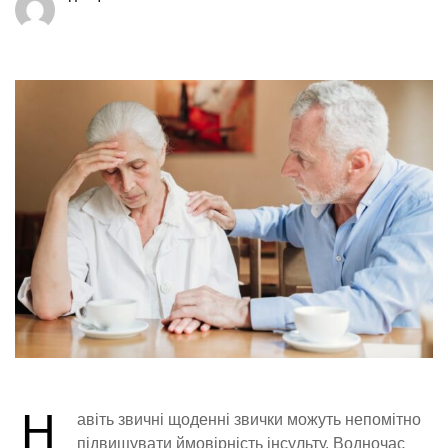
Н
авіть звичні щоденні звички можуть непомітно
підвищувати ймовірність інсульту. Водночас