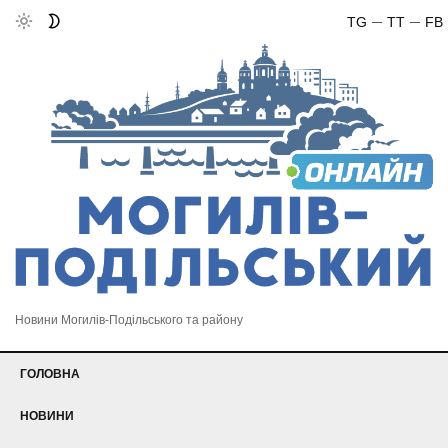
TG
TT
FB
Новини Могилів-Подільського та району
ГОЛОВНА
НОВИНИ