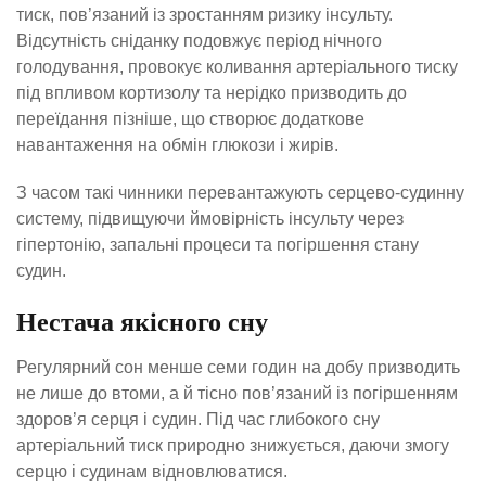
тиск, пов’язаний із зростанням ризику інсульту.
Відсутність сніданку подовжує період нічного
голодування, провокує коливання артеріального тиску
під впливом кортизолу та нерідко призводить до
переїдання пізніше, що створює додаткове
навантаження на обмін глюкози і жирів.
З часом такі чинники перевантажують серцево-судинну
систему, підвищуючи ймовірність інсульту через
гіпертонію, запальні процеси та погіршення стану
судин.
Нестача якісного сну
Регулярний сон менше семи годин на добу призводить
не лише до втоми, а й тісно пов’язаний із погіршенням
здоров’я серця і судин. Під час глибокого сну
артеріальний тиск природно знижується, даючи змогу
серцю і судинам відновлюватися.