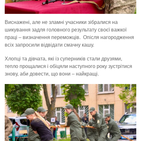
Виснажені, але не зламні учасники зібралися на
шикування задля головного результату своєї важкої
праці – визначення переможців. Опісля нагородження
всіх запросили відвідати смачну кашу.
Хлопці та дівчата, які із суперників стали друзями,
тепло прощалися і обіцяли наступного року зустрітися
знову, аби довести, що вони – найкращі.