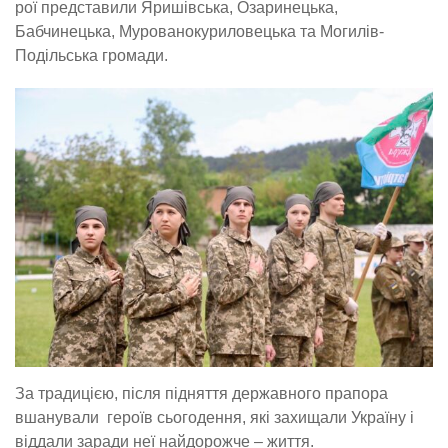
рої представили Яришівська, Озаринецька,
Бабчинецька, Мурованокуриловецька та Могилів-
Подільська громади.
За традицією, після підняття державного прапора
вшанували героїв сьогодення, які захищали Україну і
віддали заради неї найдорожче – життя.