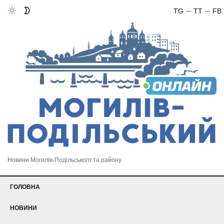
TG
TT
FB
Новини Могилів-Подільського та району
ГОЛОВНА
НОВИНИ