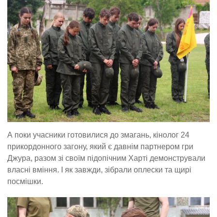
А поки учасники готовилися до змагань, кінолог 24
прикордонного загону, який є давнім партнером гри
Джура, разом зі своїм підопічним Харті демонстрували
власні вміння. І як завжди, зібрали оплески та щирі
посмішки.