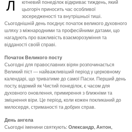
Л
ютневий понеділок відкриває тиждень, який
цьогоріч приносить час особливої
зосередженості та внутрішньої тиші.
Сьогоднішній день поєднує початок великого духовного
шляху з міжнародними та професійними датами, що
нагадують про важливість взаєморозуміння та
відданості своїй справі.
Початок Великого посту
Сьогодні для православних вірян розпочинається
Великий піст — найважливіший період у церковному
календарі, що триватиме до самої Пасхи. Перший день
посту, відомий як Чистий понеділок, є часом для
духовного оновлення, примирення з ближніми та
зміцнення віри. Це період, коли кожен покликаний до
милосердя, стриманості та добрих справ.
День ангела
Сьогодні іменини святкують:
Олександр, Антон,