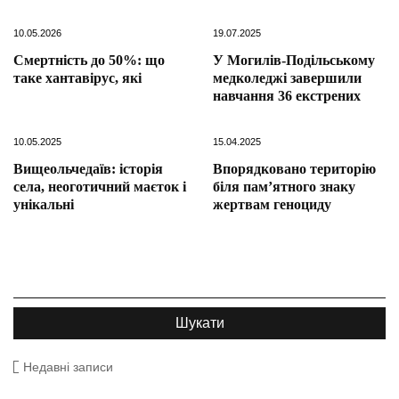
10.05.2026
19.07.2025
Смертність до 50%: що
У Могилів-Подільському
таке хантавірус, які
медколеджі завершили
навчання 36 екстрених
10.05.2025
15.04.2025
Вищеольчедаїв: історія
Впорядковано територію
села, неоготичний маєток і
біля пам’ятного знаку
унікальні
жертвам геноциду
Недавні записи