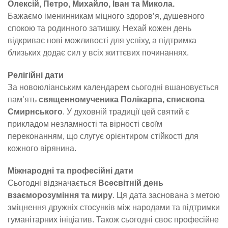
Олексій, Петро, Михайло, Іван та Микола.
Бажаємо іменинникам міцного здоров’я, душевного
спокою та родинного затишку. Нехай кожен день
відкриває нові можливості для успіху, а підтримка
близьких додає сил у всіх життєвих починаннях.
Релігійні дати
За новоюліанським календарем сьогодні вшановується
пам’ять
священномученика Полікарпа, єпископа
Смирнського
. У духовній традиції цей святий є
прикладом незламності та вірності своїм
переконанням, що слугує орієнтиром стійкості для
кожного вірянина.
Міжнародні та професійні дати
Сьогодні відзначається
Всесвітній день
взаєморозуміння та миру
. Ця дата заснована з метою
зміцнення дружніх стосунків між народами та підтримки
гуманітарних ініціатив. Також сьогодні своє професійне