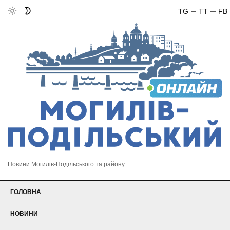
TG
TT
FB
Новини Могилів-Подільського та району
ГОЛОВНА
НОВИНИ