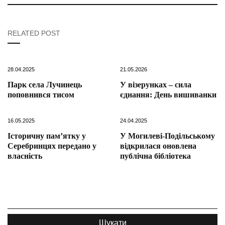
RELATED POST
28.04.2025
21.05.2026
Парк села Лучинець
У візерунках – сила
поповнився тисом
єднання: День вишиванки
16.05.2025
24.04.2025
Історичну пам’ятку у
У Могилеві-Подільському
Серебринцях передано у
відкрилася оновлена
власність
публічна бібліотека