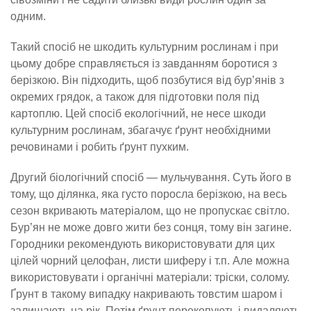
одним.
Такий спосіб не шкодить культурним рослинам і при
цьому добре справляється із завданням боротися з
берізкою. Він підходить, щоб позбутися від бур’янів з
окремих грядок, а також для підготовки поля під
картоплю. Цей спосіб екологічний, не несе шкоди
культурним рослинам, збагачує ґрунт необхідними
речовинами і робить ґрунт пухким.
Другий біологічний спосіб — мульчування. Суть його в
тому, що ділянка, яка густо поросла берізкою, на весь
сезон вкривають матеріалом, що не пропускає світло.
Бур’ян не може довго жити без сонця, тому він загине.
Городники рекомендують використовувати для цих
цілей чорний целофан, листи шиферу і т.п. Але можна
використовувати і органічні матеріали: тріски, солому.
Ґрунт в такому випадку накривають товстим шаром і
залишають на рік. Потім ґрунт перекопують і видаляють