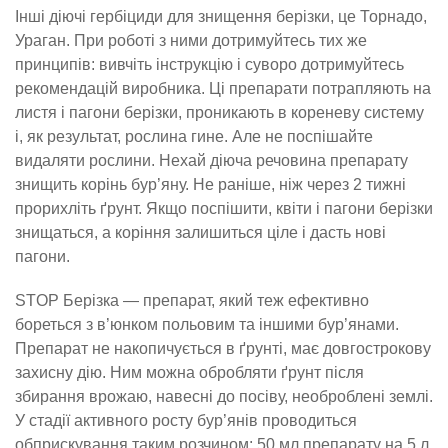
Інші діючі гербіциди для знищення берізки, це Торнадо,
Ураган. При роботі з ними дотримуйтесь тих же
принципів: вивчіть інструкцію і суворо дотримуйтесь
рекомендацій виробника. Ці препарати потрапляють на
листя і пагони берізки, проникають в кореневу систему
і, як результат, рослина гине. Але не поспішайте
видаляти рослини. Нехай діюча речовина препарату
знищить корінь бур’яну. Не раніше, ніж через 2 тижні
прорихліть ґрунт. Якщо поспішити, квіти і пагони берізки
знищаться, а коріння залишиться ціле і дасть нові
пагони.
STOP Берізка — препарат, який теж ефективно
бореться з в’юнком польовим та іншими бур’янами.
Препарат не накопичується в ґрунті, має довгострокову
захисну дію. Ним можна обробляти ґрунт після
збирання врожаю, навесні до посіву, необроблені землі.
У стадії активного росту бур’янів проводиться
обприскування таким розчином: 50 мл препарату на 5 л