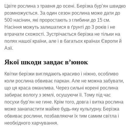
Цвіте рослина з травня до осені. Берізка бур’ян швидко
розмножується. За один сезон рослина може дати до
500 насінин, які проростають з глибини до 15 см.
Насіння можуть залишатися в ґрунті до 3 років і не
втрачати схожості. Зустрічається берізка не тільки на
полях нашої країни, але і в багатьох країнах Європи й
Азії.
Якої шкоди завдає в’юнок
Квітки берізки виглядають красиво і ніжно, особливо
коли рослина обвиває паркан. Але не можна забувати,
що ця краса оманлива. Через сильні корені рослина
забирає вологу з землі, осушуючи її. Тому під час
посухи бур’ян не гине. Крім того, довга і витка рослина
може занапастити майже будь-яку культурну. Берізка
обвиває рослини, позбавляючи їх тим самим світла і
необхідного харчування.