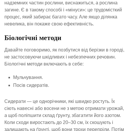
надземних частин рослини, виснажиться, а рослина
загине. Є в такому способі і «мінуси»: це трудомісткий
процес, який забирає багато часу. Але якщо ділянка
невелика, він покаже свою ефективність.
Біологічні методи
Давайте поговоримо, як позбутися від берізки в городі,
не застосовуючи шкідливих і небезпечних речовин.
Біологічні методи включають в себе:
Мульчування.
Посів сидератів.
Сидерати — це однорічники, які швидко ростуть. Їх
сіють навесні або восени не з метою отримати урожай,
а щоб поліпшити склад ґрунту, збагатити його азотом.
Коли сходи виростають до 20–30 см, їх скошують і
залишають на ґрунті, щоб вони трохи перепріли. Потім