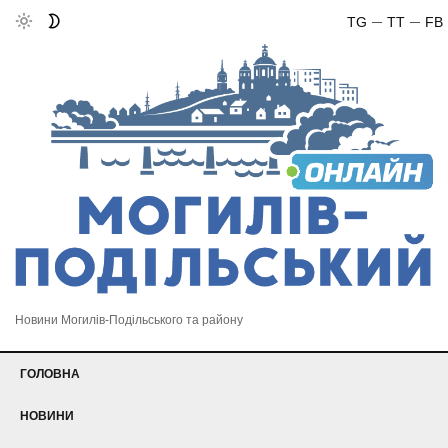
TG
TT
FB
Новини Могилів-Подільського та району
ГОЛОВНА
НОВИНИ