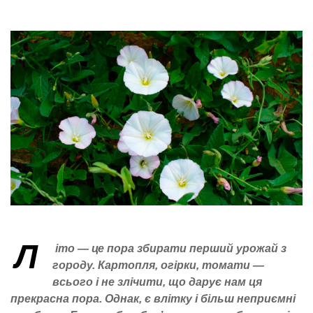
Л
іто — це пора збирати перший урожай з
городу. Картопля, огірки, томати —
всього і не злічити, що дарує нам ця
прекрасна пора. Однак, є влітку і більш неприємні