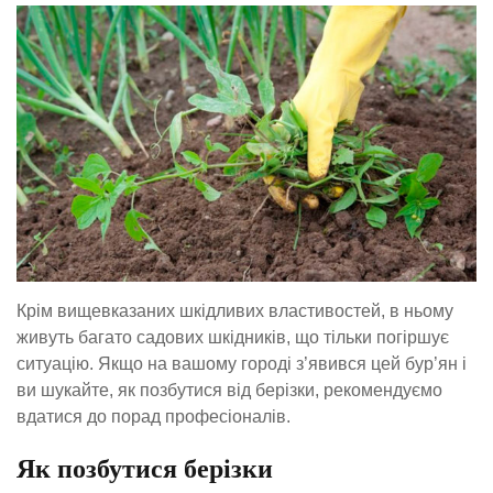
Крім вищевказаних шкідливих властивостей, в ньому
живуть багато садових шкідників, що тільки погіршує
ситуацію. Якщо на вашому городі з’явився цей бур’ян і
ви шукайте, як позбутися від берізки, рекомендуємо
вдатися до порад професіоналів.
Як позбутися берізки