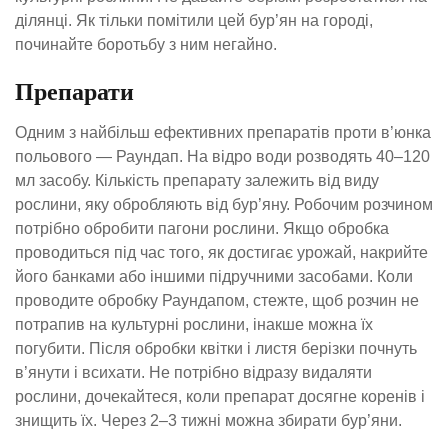
ділянці. Як тільки помітили цей бур’ян на городі,
починайте боротьбу з ним негайно.
Препарати
Одним з найбільш ефективних препаратів проти в’юнка
польового — Раундап. На відро води розводять 40–120
мл засобу. Кількість препарату залежить від виду
рослини, яку обробляють від бур’яну. Робочим розчином
потрібно обробити пагони рослини. Якщо обробка
проводиться під час того, як достигає урожай, накрийте
його банками або іншими підручними засобами. Коли
проводите обробку Раундапом, стежте, щоб розчин не
потрапив на культурні рослини, інакше можна їх
погубити. Після обробки квітки і листя берізки почнуть
в’янути і всихати. Не потрібно відразу видаляти
рослини, дочекайтеся, коли препарат досягне коренів і
знищить їх. Через 2–3 тижні можна збирати бур’яни.