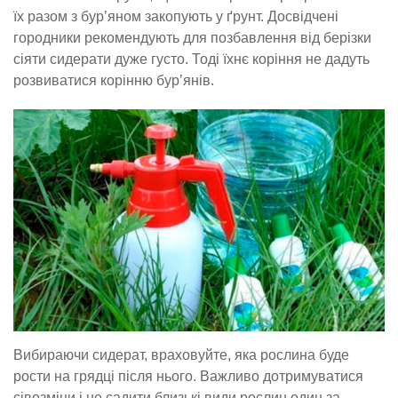
їх разом з бур’яном закопують у ґрунт. Досвідчені
городники рекомендують для позбавлення від берізки
сіяти сидерати дуже густо. Тоді їхнє коріння не дадуть
розвиватися корінню бур’янів.
Вибираючи сидерат, враховуйте, яка рослина буде
рости на грядці після нього. Важливо дотримуватися
сівозміни і не садити близькі види рослин один за