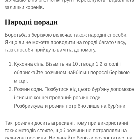
залишки коренів.
Народні поради
Боротьба з берізкою включає також народні способи.
Якщо ви не можете проводити на городі багато часу,
такі способи прийдуть вам на допомогу.
Кухонна сіль. Візьміть на 10 л води 1,2 кг солі і
обприскайте розчином найбільш порослі берізкою
місця.
Розчин соди. Позбутися від цього бур’яну допоможе
і сильно концентрований розчин соди.
Розбризкувати розчин потрібно лише на бур’яни.
Такі розчини досить агресивні, тому при використанні
таких методів стежте, щоб розчини не потрапляли на
культурні рослини. Не давайте берізки розростатися на