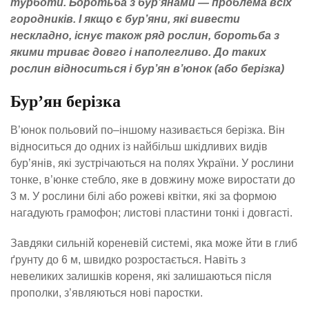
турботи. Боротьба з бур’янами — проблема всіх
городників. І якщо є бур’яни, які вивести
нескладно, існує також ряд рослин, боротьба з
якими триває довго і наполегливо. До таких
рослин відноситься і бур’ян в’юнок (або берізка)
Бур’ян берізка
В’юнок польовий по–іншому називається берізка. Він
відноситься до одних із найбільш шкідливих видів
бур’янів, які зустрічаються на полях України. У рослини
тонке, в’юнке стебло, яке в довжину може виростати до
3 м. У рослини білі або рожеві квітки, які за формою
нагадують грамофон; листові пластини тонкі і довгасті.
Завдяки сильній кореневій системі, яка може йти в глиб
ґрунту до 6 м, швидко розростається. Навіть з
невеликих залишків кореня, які залишаються після
прополки, з’являються нові паростки.