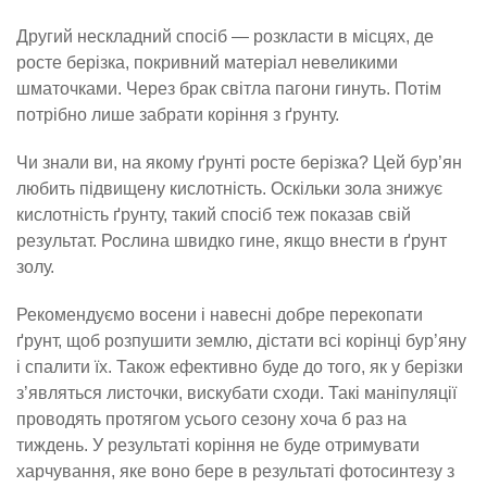
Другий нескладний спосіб — розкласти в місцях, де
росте берізка, покривний матеріал невеликими
шматочками. Через брак світла пагони гинуть. Потім
потрібно лише забрати коріння з ґрунту.
Чи знали ви, на якому ґрунті росте берізка? Цей бур’ян
любить підвищену кислотність. Оскільки зола знижує
кислотність ґрунту, такий спосіб теж показав свій
результат. Рослина швидко гине, якщо внести в ґрунт
золу.
Рекомендуємо восени і навесні добре перекопати
ґрунт, щоб розпушити землю, дістати всі корінці бур’яну
і спалити їх. Також ефективно буде до того, як у берізки
з’являться листочки, вискубати сходи. Такі маніпуляції
проводять протягом усього сезону хоча б раз на
тиждень. У результаті коріння не буде отримувати
харчування, яке воно бере в результаті фотосинтезу з