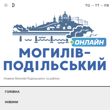
TG
TT
FB
Новини Могилів-Подільського та району
ГОЛОВНА
НОВИНИ