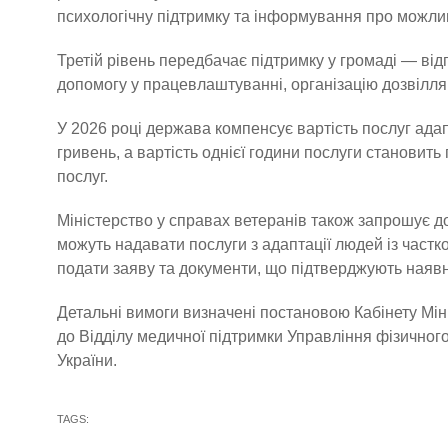
психологічну підтримку та інформування про можливо
Третій рівень передбачає підтримку у громаді — в
допомогу у працевлаштуванні, організацію дозвілля,
У 2026 році держава компенсує вартість послуг адап
гривень, а вартість однієї години послуги становит
послуг.
Міністерство у справах ветеранів також запрошує до
можуть надавати послуги з адаптації людей із част
подати заяву та документи, що підтверджують наявні
Детальні вимоги визначені постановою Кабінету Міні
до Відділу медичної підтримки Управління фізичного
України.
TAGS: