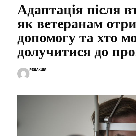
Адаптація після в
як ветеранам отр
допомогу та хто м
долучитися до пр
РЕДАКЦІЯ