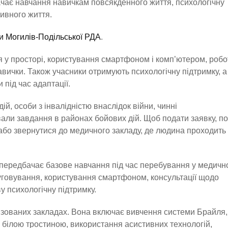
чає навчання навичкам повсякденного життя, психологічну
ивного життя.
ки Могилів-Подільської РДА
.
у просторі, користування смартфоном і комп’ютером, робо
авички. Також учасники отримують психологічну підтримку, а 
під час адаптації.
, особи з інвалідністю внаслідок війни, чинні
ували завдання в районах бойових дій. Щоб подати заявку, п
 або звернутися до медичного закладу, де людина проходить
 передбачає базове навчання під час перебування у медичн
луговування, користування смартфоном, консультації щодо
у психологічну підтримку.
лізованих закладах. Вона включає вивчення системи Брайля,
з білою тростиною, використання асистивних технологій,