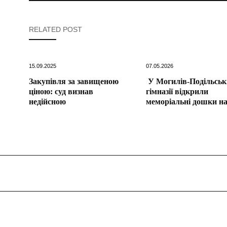
RELATED POST
15.09.2025
07.05.2026
Закупівля за завищеною
У Могилів-Подільськ
ціною: суд визнав
гімназії відкрили
недійсною
меморіальні дошки н