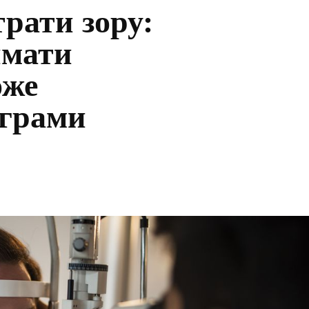
трати зору:
имати
оже
ограми