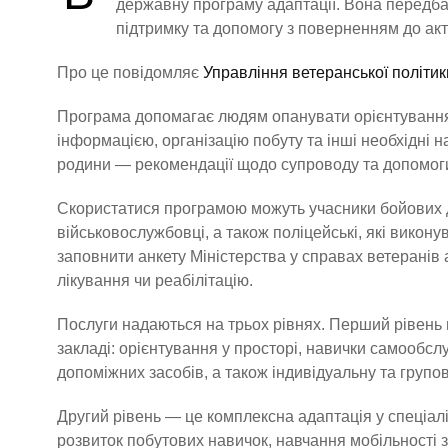
державну програму адаптації. Вона передба
підтримку та допомогу з поверненням до акт
Про це повідомляє
Управління ветеранської політи
Програма допомагає людям опанувати орієнтування 
інформацією, організацію побуту та інші необхідні н
родини — рекомендації щодо супроводу та допомоги 
Скористатися програмою можуть учасники бойових дій
військовослужбовці, а також поліцейські, які викон
заповнити анкету Міністерства у справах ветеранів
лікування чи реабілітацію.
Послуги надаються на трьох рівнях. Перший рівень
закладі: орієнтування у просторі, навички самообс
допоміжних засобів, а також індивідуальну та групов
Другий рівень — це комплексна адаптація у спеціа
розвиток побутових навичок, навчання мобільності 