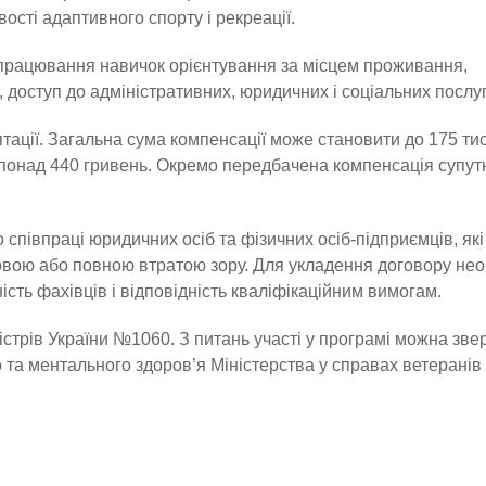
сті адаптивного спорту і рекреації.
ідпрацювання навичок орієнтування за місцем проживання,
 доступ до адміністративних, юридичних і соціальних послуг
тації. Загальна сума компенсації може становити до 175 ти
ь понад 440 гривень. Окремо передбачена компенсація супут
 співпраці юридичних осіб та фізичних осіб-підприємців, які
ковою або повною втратою зору. Для укладення договору нео
сть фахівців і відповідність кваліфікаційним вимогам.
стрів України №1060. З питань участі у програмі можна зве
 та ментального здоров’я Міністерства у справах ветеранів