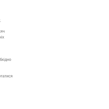
.
сяч
ніх
бхідно
ртатися