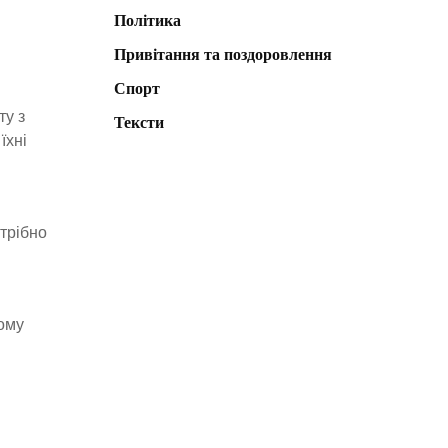
Політика
Привітання та поздоровлення
Спорт
ту з
Тексти
їхні
отрібно
ому