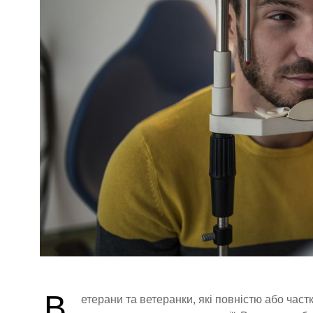
В
етерани та ветеранки, які повністю або част