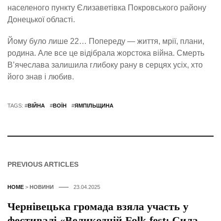
населеного пункту Єлизаветівка Покровського району
Донецької області.
Йому було лише 22… Попереду — життя, мрії, плани,
родина. Але все це відібрала жорстока війна. Смерть
В’ячеслава залишила глибоку рану в серцях усіх, хто
його знав і любив.
TAGS: #
ВІЙНА
#
ВОЇН
#
ЯМПІЛЬЩИНА
PREVIOUS ARTICLES
HOME
>
НОВИНИ
23.04.2025
Чернівецька громада взяла участь у
фестивалі «Великодній Folk-fest: Сила