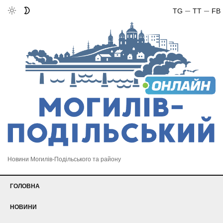
TG
TT
FB
Новини Могилів-Подільського та району
ГОЛОВНА
НОВИНИ