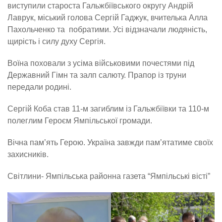
виступили староста Гальжбіївського округу Андрій
Лаврук, міський голова Сергій Гаджук, вчителька Алла
Пахольченко та побратими. Усі відзначали людяність,
щирість і силу духу Сергія.
Воїна поховали з усіма військовими почестями під
Державний Гімн та залп салюту. Прапор із труни
передали родині.
Сергій Коба став 11-м загиблим із Гальжбіївки та 110-м
полеглим Героєм Ямпільської громади.
Вічна пам’ять Герою. Україна завжди пам’ятатиме своїх
захисників.
Світлини- Ямпільська районна газета “Ямпільські вісті”