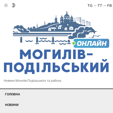
TG
TT
FB
Новини Могилів-Подільського та району
ГОЛОВНА
НОВИНИ