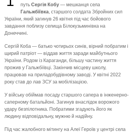
1
путь
Сергія Кобу
— мешканця села
Гальжбіївка
, старшого солдата Збройних сил
України, який загинув 26 квітня під час бойового
завдання поблизу селища Білокузьминівка на
Донеччині.
Сергій Коба — батько чотирьох синів, вірний побратим і
щирий патріот — віддав життя заради майбутнього
України. Родом із Караганди, більшу частину життя
прожив у Гальжбіївці. Закінчив місцеву школу,
працював на приладобудівному заводі. У квітні 2022
року став до лав ЗСУ за мобілізацією.
У війську обіймав посаду старшого сапера в інженерно-
саперному батальйоні. Загинув внаслідок ворожого
удару безпілотника. Побратими згадують його як
людину відповідальну, мужню й надійну.
Під час жалобного мітингу на Алеї Героїв у центрі села