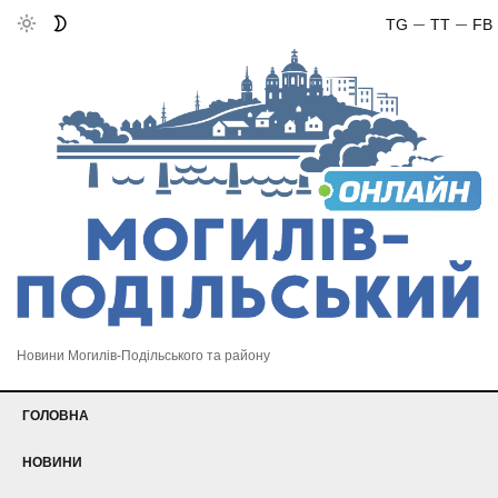
TG
TT
FB
Новини Могилів-Подільського та району
ГОЛОВНА
НОВИНИ