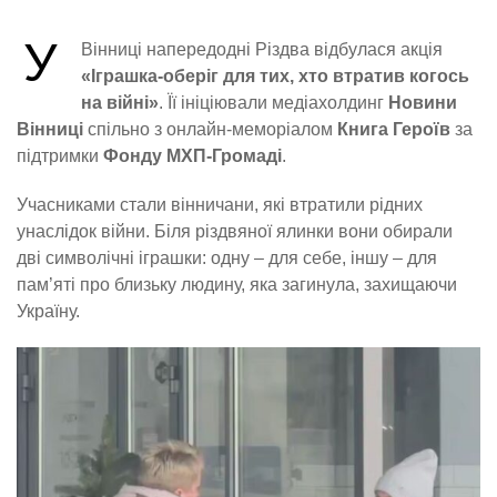
У
Вінниці напередодні Різдва відбулася акція
«Іграшка-оберіг для тих, хто втратив когось
на війні»
. Її ініціювали медіахолдинг
Новини
Вінниці
спільно з онлайн-меморіалом
Книга Героїв
за
підтримки
Фонду МХП-Громаді
.
Учасниками стали вінничани, які втратили рідних
унаслідок війни. Біля різдвяної ялинки вони обирали
дві символічні іграшки: одну – для себе, іншу – для
пам’яті про близьку людину, яка загинула, захищаючи
Україну.