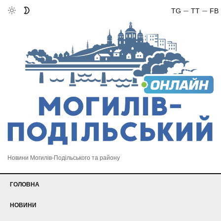
TG
TT
FB
Новини Могилів-Подільського та району
ГОЛОВНА
НОВИНИ