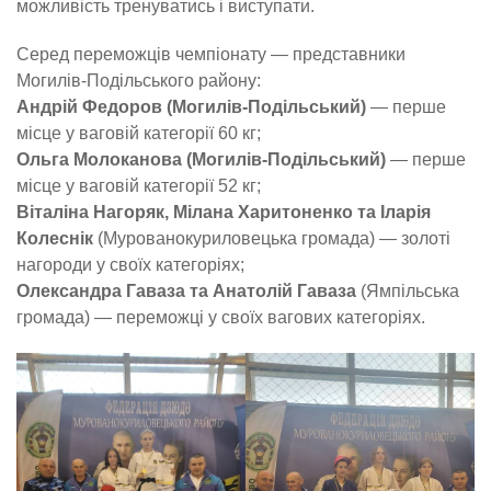
можливість тренуватись і виступати.
Серед переможців чемпіонату — представники
Могилів-Подільського району:
Андрій Федоров (Могилів-Подільський)
— перше
місце у ваговій категорії 60 кг;
Ольга Молоканова (Могилів-Подільський)
— перше
місце у ваговій категорії 52 кг;
Віталіна Нагоряк, Мілана Харитоненко та Іларія
Колеснік
(Мурованокуриловецька громада) — золоті
нагороди у своїх категоріях;
Олександра Гаваза та Анатолій Гаваза
(Ямпільська
громада) — переможці у своїх вагових категоріях.