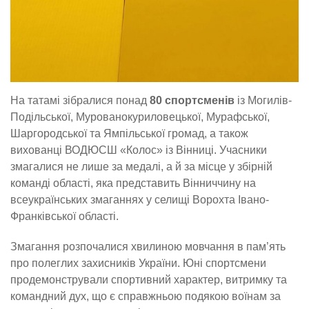
На татамі зібралися понад
80 спортсменів
із Могилів-
Подільської, Мурованокуриловецької, Мурафської,
Шаргородської та Ямпільської громад, а також
вихованці ВОДЮСШ «Колос» із Вінниці. Учасники
змагалися не лише за медалі, а й за місце у збірній
команді області, яка представить Вінниччину на
всеукраїнських змаганнях у селищі Ворохта Івано-
Франківської області.
Змагання розпочалися хвилиною мовчання в пам’ять
про полеглих захисників України. Юні спортсмени
продемонстрували спортивний характер, витримку та
командний дух, що є справжньою подякою воїнам за