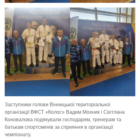
Заступники голови Вінницької територіальної
організації ВФСТ «Колос» Вадим Мохник і Світлана
Коновалова подякували господарям, тренерам та
батькам спортсменів за сприяння в організації
чемпіонату.