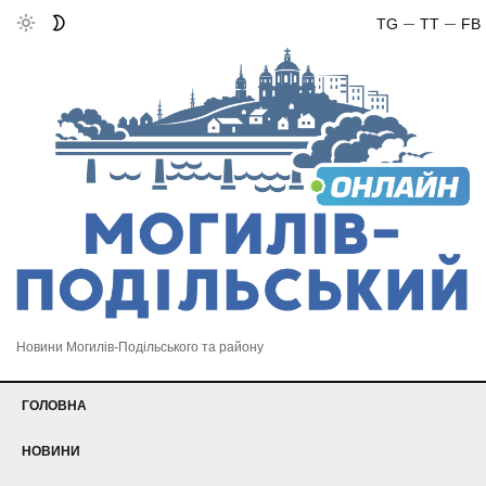
TG
TT
FB
Новини Могилів-Подільського та району
ГОЛОВНА
НОВИНИ