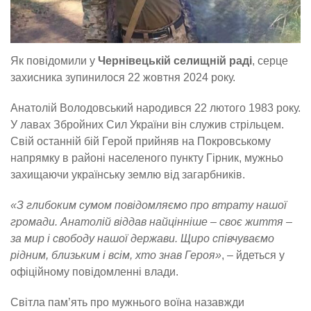
Як повідомили у
Чернівецькій селищній раді
, серце
захисника зупинилося 22 жовтня 2024 року.
Анатолій Володовський народився 22 лютого 1983 року.
У лавах Збройних Сил України він служив стрільцем.
Свій останній бій Герой прийняв на Покровському
напрямку в районі населеного пункту Гірник, мужньо
захищаючи українську землю від загарбників.
«З глибоким сумом повідомляємо про втрату нашої
громади. Анатолій віддав найцінніше – своє життя –
за мир і свободу нашої держави. Щиро співчуваємо
рідним, близьким і всім, хто знав Героя»
, – йдеться у
офіційному повідомленні влади.
Світла пам’ять про мужнього воїна назавжди