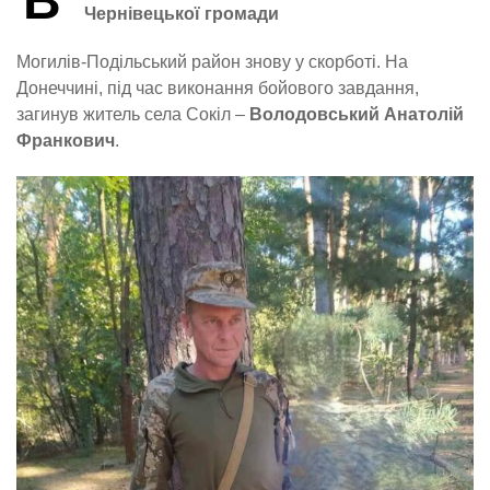
В
Чернівецької громади
Могилів-Подільський район знову у скорботі. На
Донеччині, під час виконання бойового завдання,
загинув житель села Сокіл –
Володовський Анатолій
Франкович
.