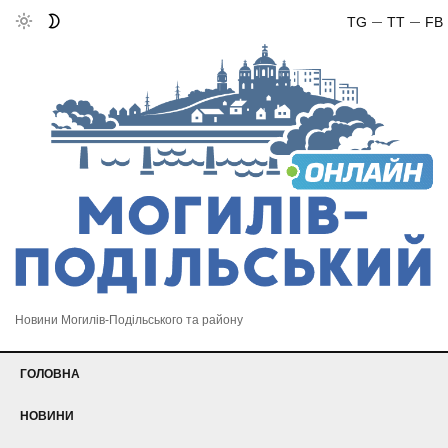
TG
TT
FB
Новини Могилів-Подільського та району
ГОЛОВНА
НОВИНИ