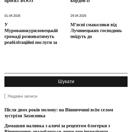
проєкт ВООЗ
кордон із
01.04.2026
29.04.2026
У
М’ясні смаколики від
Мурованокуриловецькій
Лучинецьких господинь
громаді розвиватимуть
поїдуть до
реабілітаційні послуги за
Недавні записи
Після двох років полону: на Вінниччині всім селом
зустріли Захисника
Домашня наливка з аличі за рецептом блогерки з
Вінниччини: знадобляться лише три інгредієнти