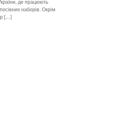
України, де працюють
посівних наборів. Окрім
р […]