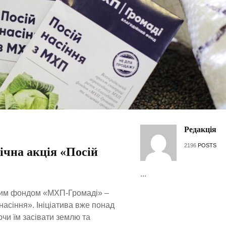
Редакція
2196
POSTS
ічна акція «Посій
...
йним фондом «МХП-Громаді» –
 насіння». Ініціатива вже понад
ючи їм засівати землю та