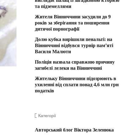
виглядає палац із загадковою історією
та підземеллями
Жителя Вінниччини засудили до 9
років за зберігання та поширення
дитячої порнографії
Долю кубка вирішили пенальті: на
Вінниччині відбувся турнір пам’яті
Василя Малюти
Поліція назвала справжню причину
загибелі лелеки на Вінниччині
Жительку Вінниччини підозрюють в
ухиленні від сплати понад 4,6 млн грн
податків
Категорії
Авторський блог Віктора Зеленюка