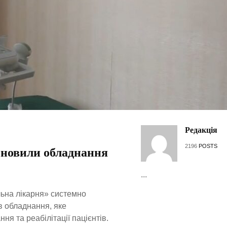
Редакція
2196
POSTS
 оновили обладнання
...
ьна лікарня» системно
в обладнання, яке
ня та реабілітації пацієнтів.