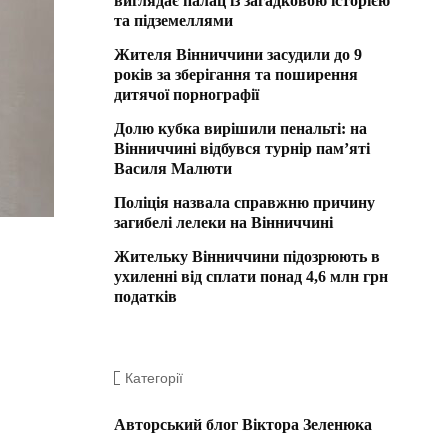
виглядає палац із загадковою історією
та підземеллями
Жителя Вінниччини засудили до 9
років за зберігання та поширення
дитячої порнографії
Долю кубка вирішили пенальті: на
Вінниччині відбувся турнір пам’яті
Василя Малюти
Поліція назвала справжню причину
загибелі лелеки на Вінниччині
Жительку Вінниччини підозрюють в
ухиленні від сплати понад 4,6 млн грн
податків
Категорії
Авторський блог Віктора Зеленюка