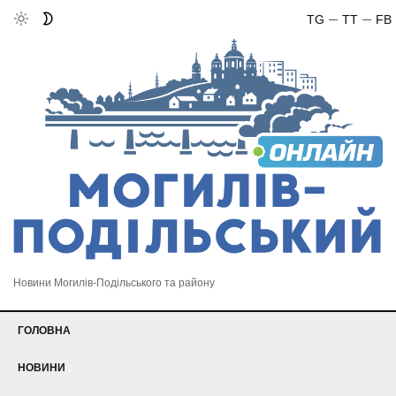
TG
TT
FB
Новини Могилів-Подільського та району
ГОЛОВНА
НОВИНИ