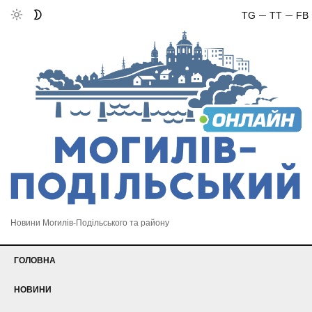
TG
TT
FB
Новини Могилів-Подільського та району
ГОЛОВНА
НОВИНИ