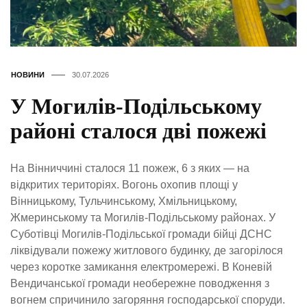
НОВИНИ
30.07.2026
У Могилів-Подільському
районі сталося дві пожежі
На Вінниччині сталося 11 пожеж, 6 з яких — на
відкритих територіях. Вогонь охопив площі у
Вінницькому, Тульчинському, Хмільницькому,
Жмеринському та Могилів-Подільському районах. У
Суботівці Могилів-Подільської громади бійці ДСНС
ліквідували пожежу житлового будинку, де загорілося
через коротке замикання електромережі. В Коневій
Вендичанської громади необережне поводження з
вогнем спричинило загоряння господарської споруди.