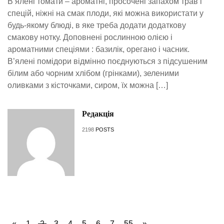
В’ялені томати – ароматні, просочені запахом трав і
спецій, ніжні на смак плоди, які можна використати у
будь-якому блюді, в яке треба додати додаткову
смакову нотку. Доповнені рослинною олією і
ароматними спеціями : базилік, орегано і часник.
В’ялені помідори відмінно поєднуються з підсушеним
білим або чорним хлібом (грінками), зеленими
оливками з кісточками, сиром, їх можна […]
Редакція
2198
POSTS
«
1
2
3
4
5
6
7
55
»