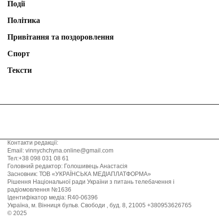
Події
Політика
Привітання та поздоровлення
Спорт
Тексти
Контакти редакції:
Email: vinnychchyna.online@gmail.com
Тел:+38 098 031 08 61
Головний редактор: Голошивець Анастасія
Засновник: ТОВ «УКРАЇНСЬКА МЕДІАПЛАТФОРМА»
Рішення Національної ради України з питань телебачення і
радіомовлення №1636
Ідентифікатор медіа: R40-06396
Україна, м. Вінниця бульв. Свободи , буд. 8, 21005 +380953626765
© 2025