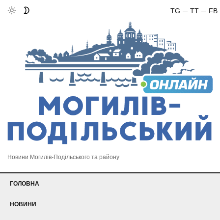
TG
TT
FB
Новини Могилів-Подільського та району
ГОЛОВНА
НОВИНИ