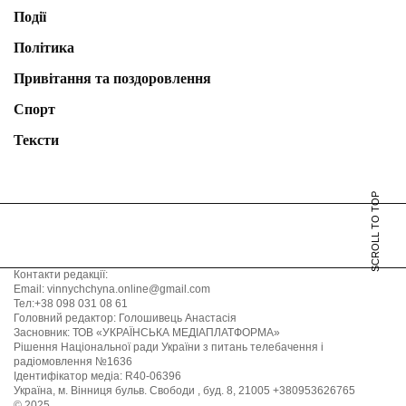
Події
Політика
Привітання та поздоровлення
Спорт
Тексти
SCROLL TO TOP
Контакти редакції:
Email: vinnychchyna.online@gmail.com
Тел:+38 098 031 08 61
Головний редактор: Голошивець Анастасія
Засновник: ТОВ «УКРАЇНСЬКА МЕДІАПЛАТФОРМА»
Рішення Національної ради України з питань телебачення і
радіомовлення №1636
Ідентифікатор медіа: R40-06396
Україна, м. Вінниця бульв. Свободи , буд. 8, 21005 +380953626765
© 2025