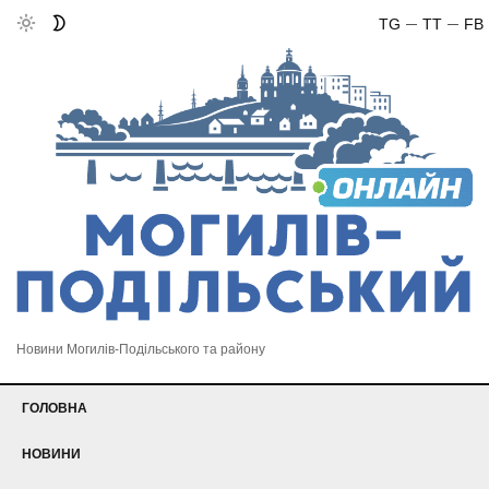
TG
TT
FB
Новини Могилів-Подільського та району
ГОЛОВНА
НОВИНИ