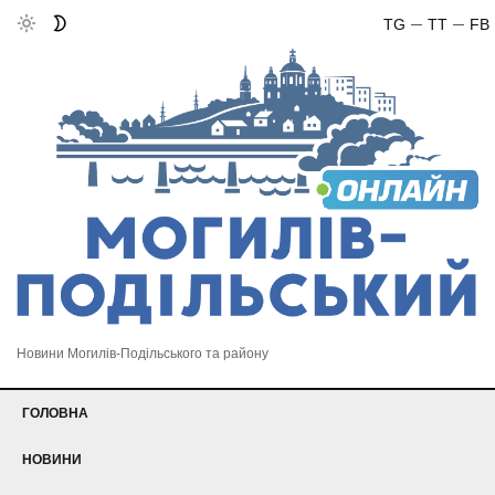
TG
TT
FB
Новини Могилів-Подільського та району
ГОЛОВНА
НОВИНИ