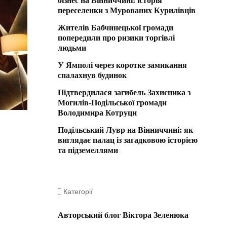
бізнес на Вінниччині: історія
переселенки з Мурованих Курилівців
Жителів Бабчинецької громади
попередили про ризики торгівлі
людьми
У Ямполі через коротке замикання
спалахнув будинок
Підтвердилася загибель Захисника з
Могилів-Подільської громади
Володимира Котруци
Подільський Лувр на Вінниччині: як
виглядає палац із загадковою історією
та підземеллями
Категорії
Авторський блог Віктора Зеленюка