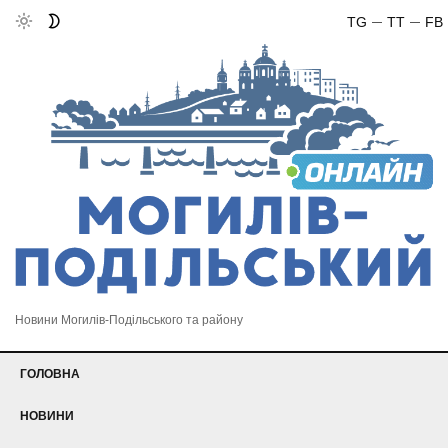
TG
TT
FB
Новини Могилів-Подільського та району
ГОЛОВНА
НОВИНИ