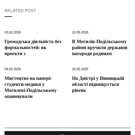
RELATED POST
03.02.2026
22.05.2026
Громадська діяльність без
В Могилів-Подільському
формальностей: як
районі вручили державні
проєкти з
нагороди родинам
09.02.2026
26.05.2025
Мистецтво на папері:
На Дністрі у Вінницькій
студенти-медики у
області підвищується
Могилеві-Подільському
рівень
опановували