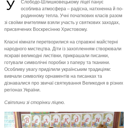
У
Слободо-Шлишковецькому ліцеї панує
особлива атмосфера – радісна, натхненна й по-
родинному тепла. Учні початкових класів разом
зі своїми вчителями взяли участь у святкових заходах,
присвячених Воскресінню Христовому.
Класні кімнати перетворилися на справжні майстерні
народного мистецтва. Діти із захопленням створювали
яскраві великодні листівки, прикрашали писанки,
готували символічні поробки з паперу та тканини.
Особливу увагу приділили українським традиціям:
вивчали символіку орнаментів на писанках та
дізнавалися про звичаї святкування Великодня в різних
регіонах України.
Світлини зі сторінки ліцею.