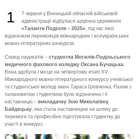
1
7 червня у Вінницькій обласній військовій
адміністрації відбулася щорічна церемонія
«Таланти Поділля – 2025»
, під час якої
відзначили переможців міжнародних і всеукраїнських
мовно-літературних конкурсів.
Серед лауреатів –
студентка Могилів-Подільського
медичного фахового коледжу Оксана Бучацька.
Вона здобула І місце на четвертому етапі XV
Міжнародного мовно-літературного конкурсу учнівської
та студентської молоді імені Тараса Шевченка. Разом з
талановитою студенткою було відзначено і її
наставницю –
викладачку Зою Миколаївну
Байдецьку
, яка стала наставницею на шляху до
перемоги та професійно підготувала студентку до
участі в конкурсі.