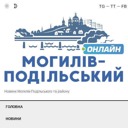
TG
TT
FB
Новини Могилів-Подільського та району
ГОЛОВНА
НОВИНИ